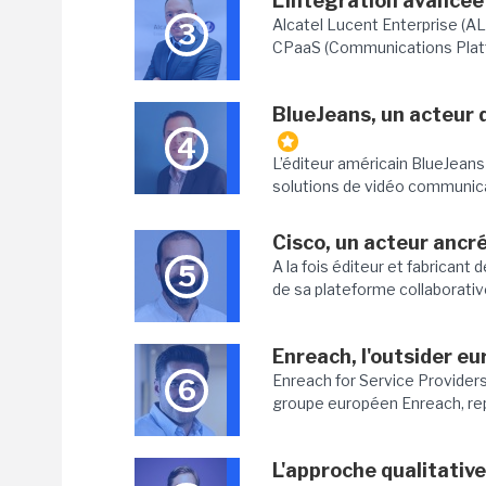
L'intégration avancée
Alcatel Lucent Enterprise (AL
3
CPaaS (Communications Platfor
BlueJeans, un acteur 
4
L’éditeur américain BlueJean
solutions de vidéo communicat
Cisco, un acteur ancr
A la fois éditeur et fabricant
5
de sa plateforme collaborative
Enreach, l'outsider e
Enreach for Service Providers
6
groupe européen Enreach, repr
L'approche qualitativ