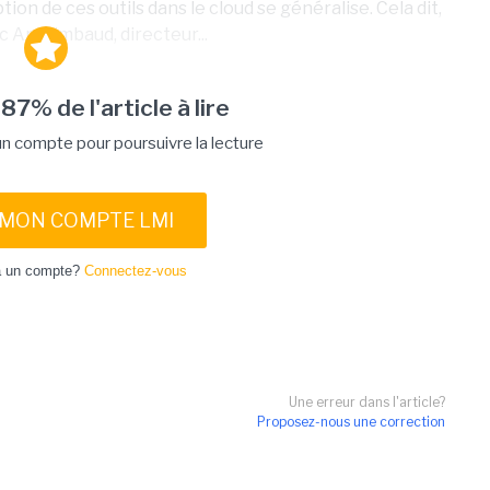
on de ces outils dans le cloud se généralise. Cela dit,
 Archimbaud, directeur...
 87% de l'article à lire
 compte pour poursuivre la lecture
 MON COMPTE LMI
à un compte?
Connectez-vous
Une erreur dans l'article?
Proposez-nous une correction