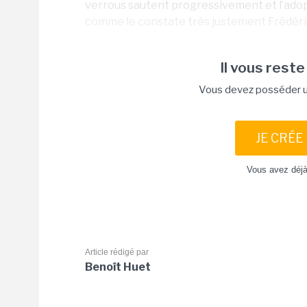
verrous sautent progressivement et l’adopti
comme le constate très justement Frédéric
Il vous reste
Vous devez posséder un
JE CRÉE
Vous avez déj
Article rédigé par
Benoît Huet