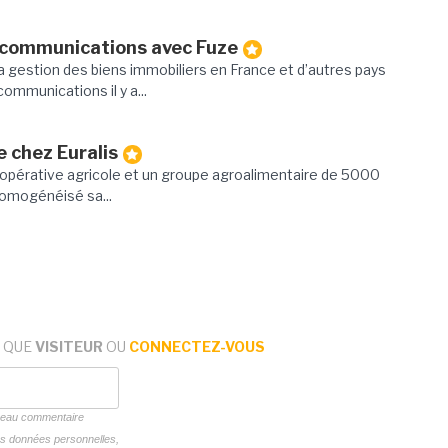
 communications avec Fuze
la gestion des biens immobiliers en France et d’autres pays
mmunications il y a...
e chez Euralis
 coopérative agricole et un groupe agroalimentaire de 5000
homogénéisé sa...
 QUE
VISITEUR
OU
CONNECTEZ-VOUS
uveau commentaire
vos données personnelles,