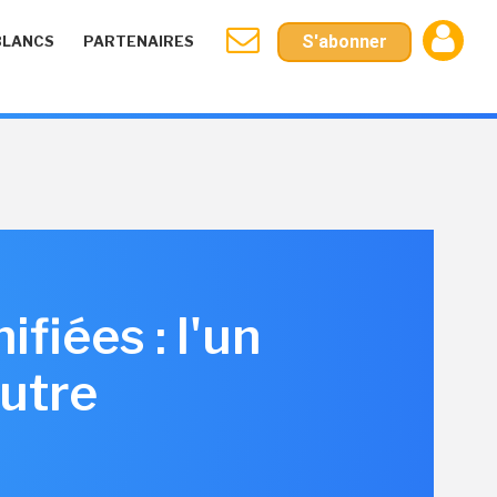
S'abonner
BLANCS
PARTENAIRES
fiées : l'un
autre