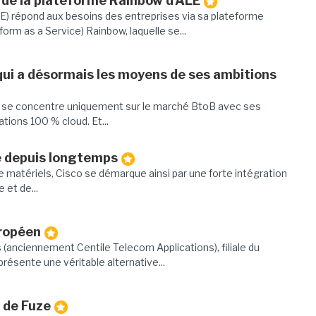
 de la plateforme Rainbow d'ALE
E) répond aux besoins des entreprises via sa plateforme
m as a Service) Rainbow, laquelle se...
qui a désormais les moyens de ses ambitions
s se concentre uniquement sur le marché BtoB avec ses
ions 100 % cloud. Et...
é depuis longtemps
 de matériels, Cisco se démarque ainsi par une forte intégration
 et de...
uropéen
 (anciennement Centile Telecom Applications), filiale du
ésente une véritable alternative...
e de Fuze