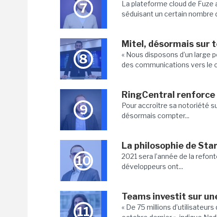
La plateforme cloud de Fuze a
7
séduisant un certain nombre d’
Mitel, désormais sur t
« Nous disposons d’un large p
8
des communications vers le cl
RingCentral renforce
Pour accroître sa notoriété su
9
désormais compter...
La philosophie de Sta
2021 sera l’année de la refont
10
développeurs ont...
Teams investit sur une
« De 75 millions d’utilisateur
11