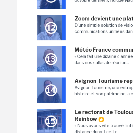
octobre dernier », indique Nadi
Zoom devient une pl
D’une simple solution de vis
12
communications unifiées dans 
Météo France commun
« Cela fait une dizaine d’an
13
dans nos salles de réunion...
Avignon Tourisme repr
Avignon Tourisme, une entrepri
14
histoire et son patrimoine, a c
Le rectorat de Toulous
Rainbow
15
« Nous avons vite trouvé l’inté
distance durant cette...