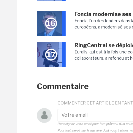
Foncia modernise ses
Foncia, l’un des leaders dans 
16
européens, a modernisé ses co
RingCentral se déploi
Euralis, qui est à la fois une
17
collaborateurs, a refondu et 
Commentaire
COMMENTER CET ARTICLE EN TANT
Renseignez votre email pour être prévenu d'un no
Pour tout savoir sur la manière dont nous traitons 