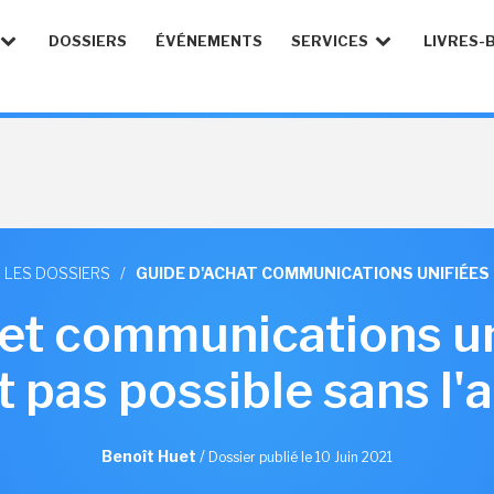
DOSSIERS
ÉVÉNEMENTS
SERVICES
LIVRES-
LES DOSSIERS
/
GUIDE D'ACHAT COMMUNICATIONS UNIFIÉES
 et communications uni
t pas possible sans l'
Benoît Huet
/
Dossier publié le 10 Juin 2021