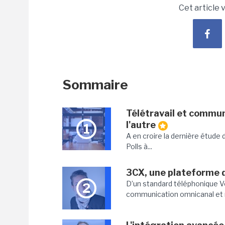
Cet article 
Sommaire
Télétravail et communi
l'autre
1
A en croire la dernière étude 
Polls à...
3CX, une plateforme 
D’un standard téléphonique Vo
2
communication omnicanal et ré