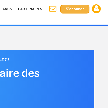
S'abonner
BLANCS
PARTENAIRES
E 7 ?
ire des