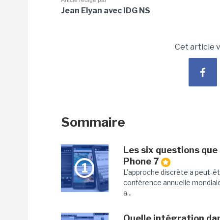
Article rédigé par
Jean Elyan avec IDG NS
Cet article 
Sommaire
Les six questions que
Phone 7
1
L'approche discrète a peut-ê
conférence annuelle mondial
a...
Quelle intégration dan