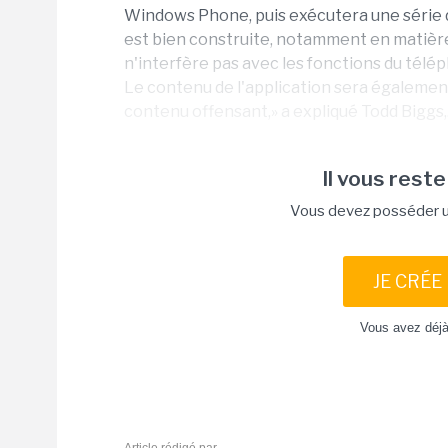
Windows Phone, puis exécutera une série d
est bien construite, notamment en matière d
n'interfère pas avec les fonctions du télép
Le contenu de l'application sera également 
contenu offensant,» a expliqué Todd Biggs,.
Il vous reste
Vous devez posséder un
JE CRÉE
Vous avez déj