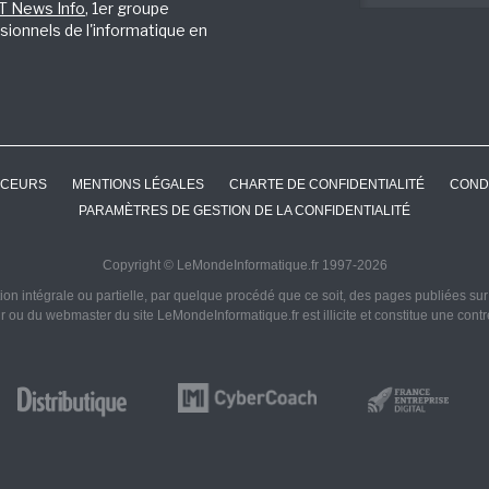
IT News Info
, 1er groupe
sionnels de l'informatique en
CEURS
MENTIONS LÉGALES
CHARTE DE CONFIDENTIALITÉ
COND
PARAMÈTRES DE GESTION DE LA CONFIDENTIALITÉ
Copyright © LeMondeInformatique.fr 1997-2026
on intégrale ou partielle, par quelque procédé que ce soit, des pages publiées sur ce
ur ou du webmaster du site LeMondeInformatique.fr est illicite et constitue une cont