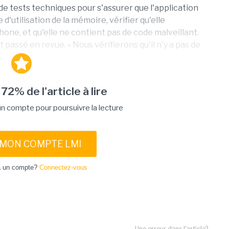
e tests techniques pour s'assurer que l'application
'utilisation de la mémoire, vérifier qu'elle
hone, et qu'elle ne contient pas de code malveillant.
passé en revue. « Nous vérifierons qu'il n'y a pas de
..
 72% de l'article à lire
 compte pour poursuivre la lecture
 MON COMPTE LMI
à un compte?
Connectez-vous
Une erreur dans l'article?