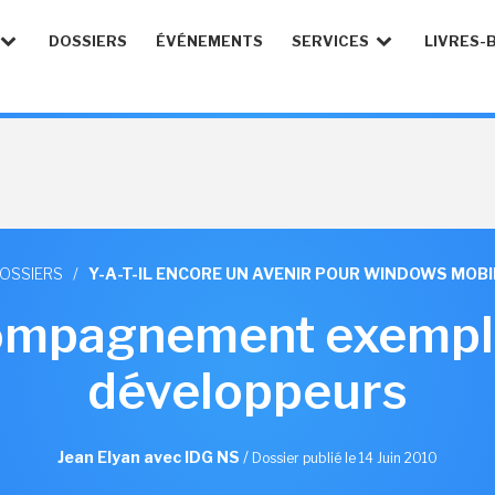
DOSSIERS
ÉVÉNEMENTS
SERVICES
LIVRES-
DOSSIERS
/
Y-A-T-IL ENCORE UN AVENIR POUR WINDOWS MOBIL
ompagnement exempla
développeurs
Jean Elyan avec IDG NS
/
Dossier publié le 14 Juin 2010