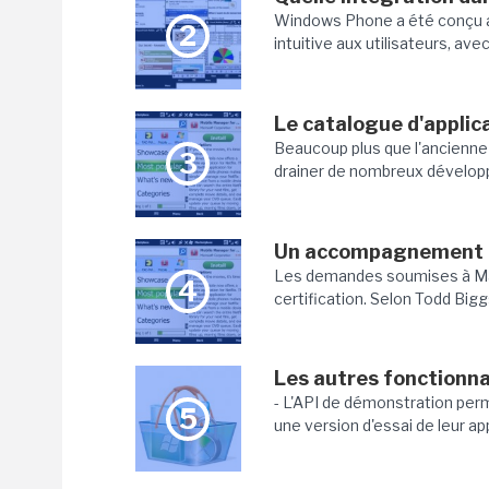
Windows Phone a été conçu au
2
intuitive aux utilisateurs, ave
Le catalogue d'applic
Beaucoup plus que l'ancienn
3
drainer de nombreux développe
Un accompagnement e
Les demandes soumises à Mar
4
certification. Selon Todd Bigg
Les autres fonctionna
- L'API de démonstration per
5
une version d'essai de leur appl