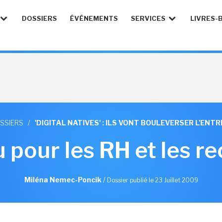
DOSSIERS
ÉVÉNEMENTS
SERVICES
LIVRES-
SSIERS
/
'DIGITAL NATIVES' : ILS VONT BOULEVERSER L'ENT
 pour les RH et les r
Miléna Nemec-Poncik
/
Dossier publié le 23 Juillet 2009