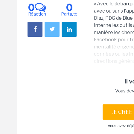
« Avec le débarqu
0
0
avec ou sans l'ap
Réaction
Partage
Diaz, PDG de Blue K
interne les outils 
manière les cherch
Facebook pour trav
mentalité engendr
données ou les in
directions général
Il 
Vous dev
JE CRÉE
Vous avez déj