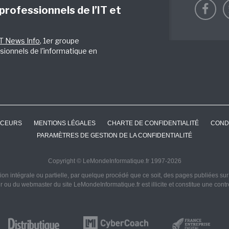
 professionnels de l’IT et
IT News Info
, 1er groupe
sionnels de l'informatique en
CEURS
MENTIONS LÉGALES
CHARTE DE CONFIDENTIALITÉ
COND
PARAMÈTRES DE GESTION DE LA CONFIDENTIALITÉ
Copyright © LeMondeInformatique.fr 1997-2026
on intégrale ou partielle, par quelque procédé que ce soit, des pages publiées sur ce
ur ou du webmaster du site LeMondeInformatique.fr est illicite et constitue une cont