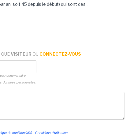
r an, soit 45 depuis le début) qui sont des...
 QUE
VISITEUR
OU
CONNECTEZ-VOUS
uveau commentaire
vos données personnelles,
tique de confidentialité
-
Conditions d'utilisation