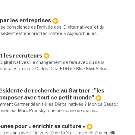
par les entreprises
ise conscience de l'arrivée des 'Digital natives' et du
sèdent est encore très limitée. « Aujourd'hui, les...
t les recruteurs
Digital Natives', le changement se fera avec ou sans
énérales », clame Carlos Diaz, PDG de Blue Kiwi. Selon...
ésidente de recherche au Gartner : "les
composer avec tout ce petit monde"
ent Gartner définit-il les Digital natives ? Monica Basso :
donnée par Marc Prensky : une personne de moins...
eunes pour « enrichir sa culture »
 a trois ans avec l'Université de Créteil. La société accueille