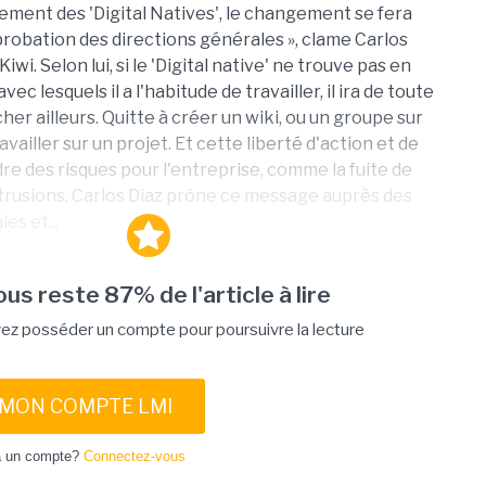
ement des 'Digital Natives', le changement se fera
probation des directions générales », clame Carlos
iwi. Selon lui, si le 'Digital native' ne trouve pas en
avec lesquels il a l'habitude de travailler, il ira de toute
er ailleurs. Quitte à créer un wiki, ou un groupe sur
ailler sur un projet. Et cette liberté d'action et de
e des risques pour l'entreprise, comme la fuite de
trusions. Carlos Diaz prône ce message auprès des
es et...
vous reste 87% de l'article à lire
ez posséder un compte pour poursuivre la lecture
 MON COMPTE LMI
à un compte?
Connectez-vous