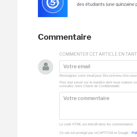
5
des étudiants (une quinzaine pa
Commentaire
COMMENTER CET ARTICLE EN TANT
Renseignez votre email pour être prévenu d'un no
Pour tout savoir sur la manière dont nous traitons 
consultez notre
Charte de Confidentialité.
Le code HTML est interdit dans les commentaires
Ce site est protégé par reCAPTCHA et Google -
Poli