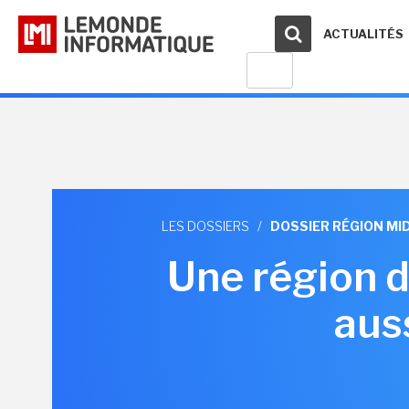
ACTUALITÉS
LES DOSSIERS
/
DOSSIER RÉGION MID
Une région 
aus