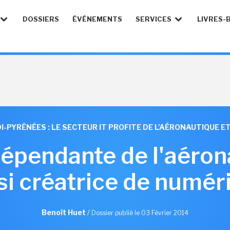
DOSSIERS
ÉVÉNEMENTS
SERVICES
LIVRES-
I-PYRÉNÉES : LE SECTEUR IT PROFITE DE L'AÉRONAUTIQUE ET
dépendante de l'aéron
si créatrice de numér
Benoît Huet
/
Dossier publié le 03 Février 2014