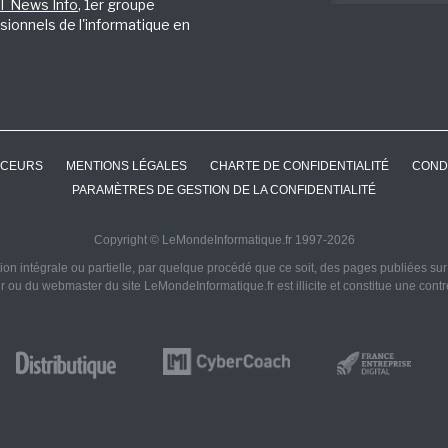
IT News Info
, 1er groupe
sionnels de l'informatique en
CEURS
MENTIONS LÉGALES
CHARTE DE CONFIDENTIALITÉ
COND
PARAMÈTRES DE GESTION DE LA CONFIDENTIALITÉ
Copyright © LeMondeInformatique.fr 1997-2026
on intégrale ou partielle, par quelque procédé que ce soit, des pages publiées sur ce
ur ou du webmaster du site LeMondeInformatique.fr est illicite et constitue une cont