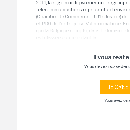
2011, la région midi-pyrénéenne regroupe e
télécommunications représentant environ 36
(Chambre de Commerce et d'Industrie) de 
et PDG de l'entreprise Valinformatique. En
que la Belgique compte, dans le domaine de 
est classée comme étant la...
Il vous reste
Vous devez posséder un
JE CRÉE
Vous avez déj