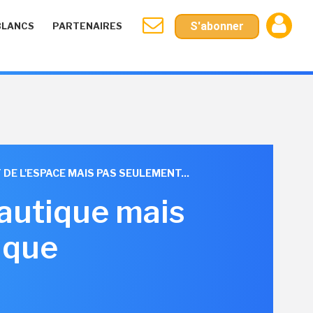
S'abonner
BLANCS
PARTENAIRES
 DE L'ESPACE MAIS PAS SEULEMENT...
autique mais
ique