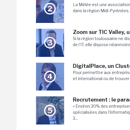
La Mêlée est une association
2
dans la région Midi-Pyrénées. 
Zoom sur TIC Valley, 
Si la région toulousaine ne d
3
de l'IT, elle dispose néanmoin
DigitalPlace, un Cluste
Pour permettre aux entreprise
4
et international ou de trouver
Recrutement : le para
« Environ 30% des entreprise
5
spécialisées dans l'informati
3...