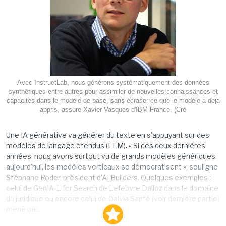
Avec InstructLab, nous générons systématiquement des données
synthétiques entre autres pour assimiler de nouvelles connaissances et
capacités dans le modèle de base, sans écraser ce que le modèle a déjà
appris, assure Xavier Vasques d'IBM France. (Cré
Une IA générative va générer du texte en s’appuyant sur des
modèles de langage étendus (LLM). « Si ces deux dernières
années, nous avons surtout vu de grands modèles génériques,
aujourd’hui, les modèles verticaux se démocratisent », souligne
Stéphane Roder, président d'AI Builders. Quelques exemples :
celui de GenIA-L for Search de Lefebvre Dalloz dans le domaine
du juridique ou encore celui de Dalvia Santé (voir dernière partie)
mené par...