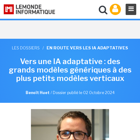
LES DOSSIERS
/
EN ROUTE VERS LES IA ADAPTATIVES
Vers une IA adaptative : des
grands modèles génériques à des
plus petits modèles verticaux
Benoît Huet
/
Dossier publié le 02 Octobre 2024