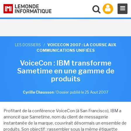
LES DOSSIERS
/
VOICECON 2007 : LA COURSE AUX
COMMUNICATIONS UNIFIÉES
VoiceCon : IBM transforme
Sametime en une gamme de
produits
Cyrille Chausson
/
Dossier publié le 25 Aout 2007
Profitant de la conférence VoiceCon (à San Francisco), IBM a
annoncé que Sametime, nom du client de messagerie
instantanée de la marque, couvrirait désormais un ensemble de
produits. Son objectif : rassembler sous la même étiquette