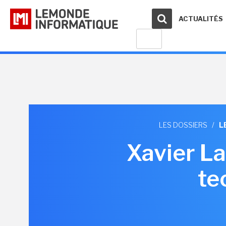
ACTUALITÉS
LES DOSSIERS
/
L
Xavier La
te