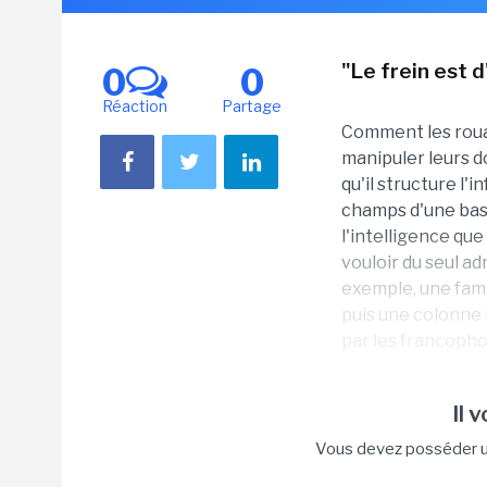
"Le frein est 
0
0
Réaction
Partage
Comment les roua
manipuler leurs d
qu'il structure l'
champs d'une bas
l'intelligence qu
vouloir du seul ad
exemple, une fami
puis une colonne
par les francophon
Il 
Vous devez posséder un