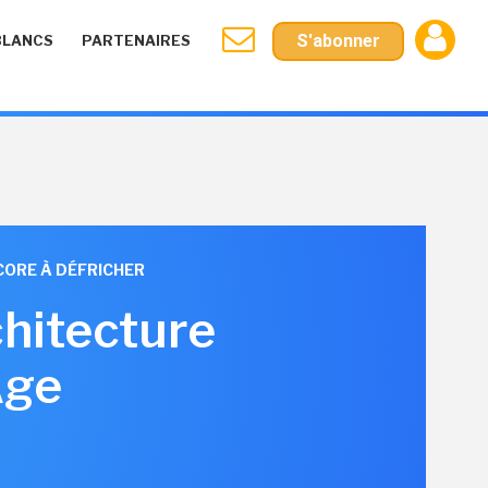
S'abonner
BLANCS
PARTENAIRES
CORE À DÉFRICHER
chitecture
Age