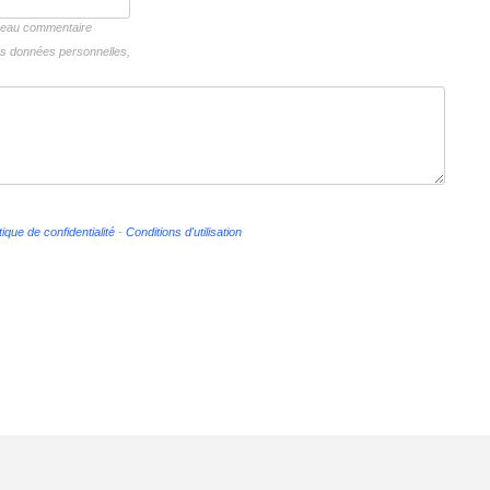
uveau commentaire
vos données personnelles,
tique de confidentialité
-
Conditions d'utilisation