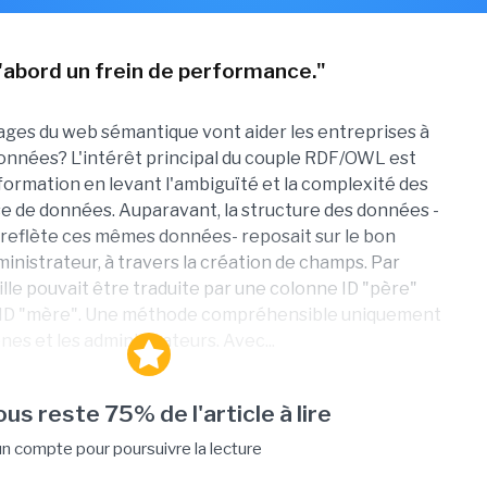
d'abord un frein de performance."
ges du web sémantique vont aider les entreprises à
onnées? L'intérêt principal du couple RDF/OWL est
information en levant l'ambiguïté et la complexité des
e de données. Auparavant, la structure des données -
e reflète ces mêmes données- reposait sur le bon
ministrateur, à travers la création de champs. Par
lle pouvait être traduite par une colonne ID "père"
 ID "mère". Une méthode compréhensible uniquement
es et les administrateurs. Avec...
vous reste 75% de l'article à lire
 compte pour poursuivre la lecture