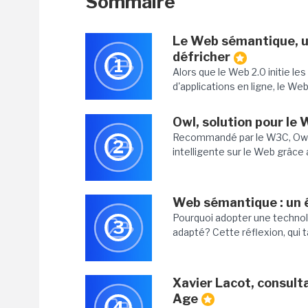
Sommaire
Le Web sémantique, un
défricher
1
Alors que le Web 2.0 initie l
d'applications en ligne, le We
Owl, solution pour le
Recommandé par le W3C, Owl 
2
intelligente sur le Web grâce
Web sémantique : un 
Pourquoi adopter une techno
3
adapté? Cette réflexion, qui 
Xavier Lacot, consult
Age
4