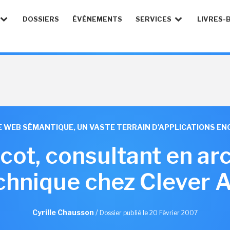
DOSSIERS
ÉVÉNEMENTS
SERVICES
LIVRES-
E WEB SÉMANTIQUE, UN VASTE TERRAIN D'APPLICATIONS EN
cot, consultant en ar
chnique chez Clever 
Cyrille Chausson
/
Dossier publié le 20 Février 2007