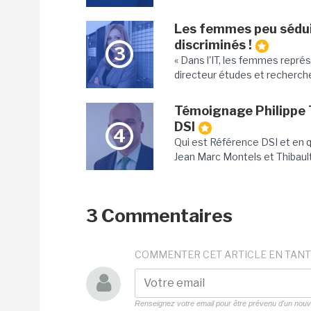
Les femmes peu séduite
discriminés !
3
« Dans l'IT, les femmes repr
directeur études et recherche d
Témoignage Philippe 
DSI
4
Qui est Référence DSI et en 
Jean Marc Montels et Thibault
3 Commentaires
COMMENTER CET ARTICLE EN TANT
Renseignez votre email pour être prévenu d'un no