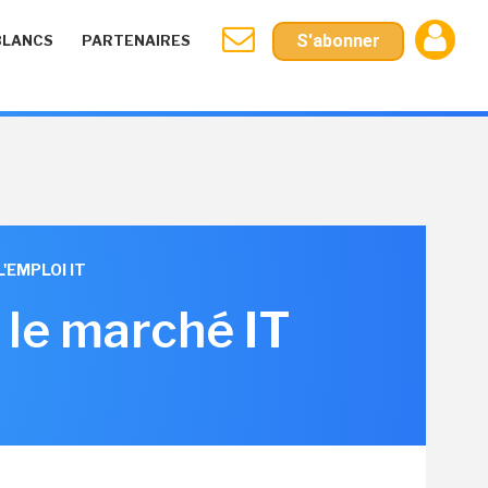
S'abonner
BLANCS
PARTENAIRES
'EMPLOI IT
 le marché IT