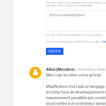
Pour tout savoir sur la manière dont nous traitons 
consultez notre
Charte de Confidentialité.
Le code HTML est interdit dans les commentaires
Ce site est protégé par reCAPTCHA et Google -
Poli
Albel (Membre)
• 25/07/2013 à 12h39
Merci de réctifier votre article.
MapReduce n'est pas un langage e
architecture de développement ba
massivement parallèle qui consis
soustraitée à un ordinateur lambda