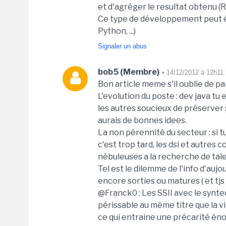
et d'agréger le resultat obtenu (
Ce type de développement peut êt
Python, ...)
Signaler un abus
bob5 (Membre)
• 14/12/2012 à 12h11
Bon article meme s'il oublie de p
L'evolution du poste : dev java tu
les autres soucieux de préserver s
aurais de bonnes idees.
La non pérennité du secteur : si
c'est trop tard, les dsi et autres
nébuleuses a la recherche de tale
Tel est le dilemme de l'info d'aujo
encore sorties ou matures ( et tj
@Franck0 : Les SSII avec le syntec
périssable au même titre que la vi
ce qui entraine une précarité énor