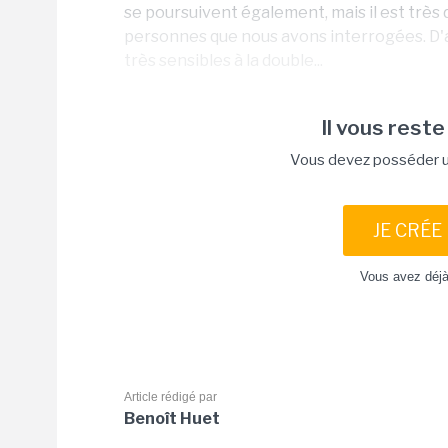
se poursuivent également, mais il est très d
personnes que nous avons interrogées. D'ai
très sensibles à la double...
Il vous reste
Vous devez posséder un
JE CRÉE
Vous avez déj
Article rédigé par
Benoît Huet