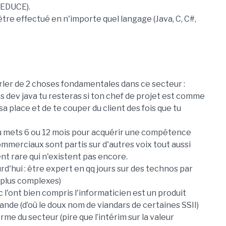
REDUCE).
re effectué en n'importe quel langage (Java, C, C#,
arler de 2 choses fondamentales dans ce secteur :
 es dev java tu resteras si ton chef de projet est comme
a place et de te couper du client des fois que tu
 tu mets 6 ou 12 mois pour acquérir une compétence
 commerciaux sont partis sur d'autres voix tout aussi
nt rare qui n'existent pas encore.
urd'hui : être expert en qq jours sur des technos par
s plus complexes)
 l'ont bien compris l'informaticien est un produit
ande (d’où le doux nom de viandars de certaines SSII)
me du secteur (pire que l’intérim sur la valeur