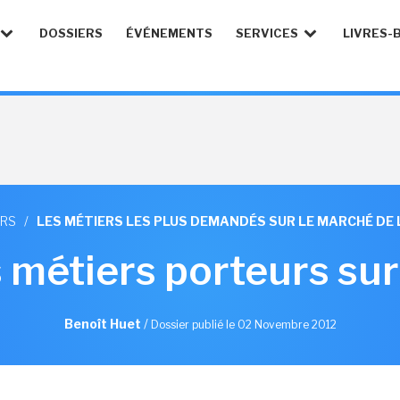
DOSSIERS
ÉVÉNEMENTS
SERVICES
LIVRES-
ERS
/
LES MÉTIERS LES PLUS DEMANDÉS SUR LE MARCHÉ DE L
 métiers porteurs sur
Benoît Huet
/
Dossier publié le 02 Novembre 2012