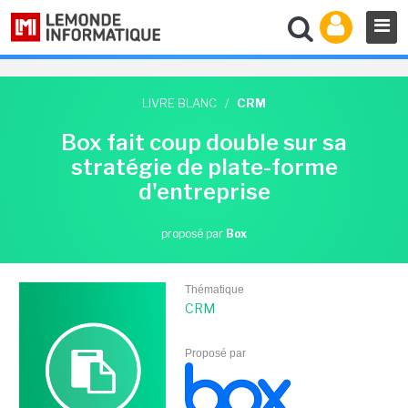
LIVRE BLANC
/
CRM
Box fait coup double sur sa
stratégie de plate-forme
d'entreprise
proposé par
Box
Thématique
CRM
Proposé par