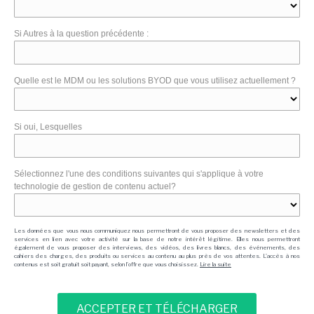
Si Autres à la question précédente :
Quelle est le MDM ou les solutions BYOD que vous utilisez actuellement ?
Si oui, Lesquelles
Sélectionnez l'une des conditions suivantes qui s'applique à votre
technologie de gestion de contenu actuel?
Les données que vous nous communiquez nous permettront de vous proposer des newsletters et des
services en lien avec votre activité sur la base de notre intérêt légitime. Elles nous permettront
également de vous proposer des interviews, des vidéos, des livres blancs, des événements, des
cahiers des charges, des produits ou services au contenu au plus près de vos attentes. L'accès à nos
contenus est soit gratuit soit payant, selon l'offre que vous choisissez.
Lire la suite