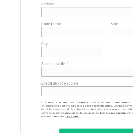
Adresse
Code Postal
Ville
Pays
Secteur d'activité
Effectif de votre société
Les données que vous nous communiquez nous permettront de vous proposer 
en lien avec votre activité sur la base de notre intérêt légitime. Elles nous per
des interviews, des vidéos, des livres blancs, des événements, des cahie
services au contenu au plus près de vos attentes. L'accès à nos contenus est soit
que vous choisissez.
Lire la suite