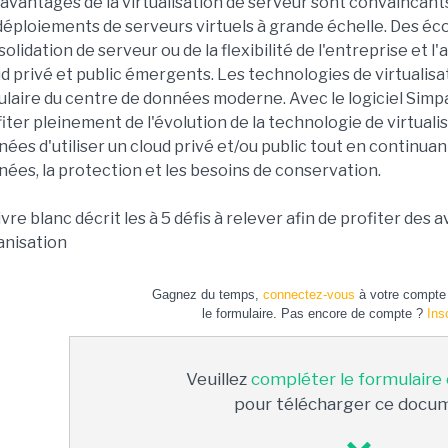
avantages de la virtualisation de serveur sont convaincants
déploiements de serveurs virtuels à grande échelle. Des é
olidation de serveur ou de la flexibilité de l'entreprise et l
d privé et public émergents. Les technologies de virtualisa
ulaire du centre de données moderne. Avec le logiciel Sim
iter pleinement de l'évolution de la technologie de virtual
ées d'utiliser un cloud privé et/ou public tout en continua
ées, la protection et les besoins de conservation.
ivre blanc décrit les à 5 défis à relever afin de profiter des
anisation
Gagnez du temps,
connectez-vous
à votre compte 
le formulaire. Pas encore de compte ?
Ins
Veuillez
compléter le formulaire
pour télécharger ce docu