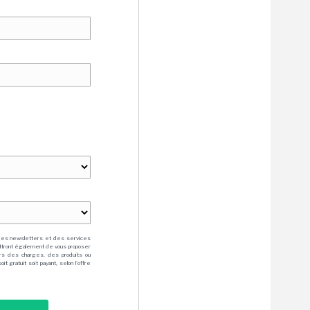
des newsletters et des services
mettront également de vous proposer
rs des charges, des produits ou
 gratuit soit payant, selon l'offre