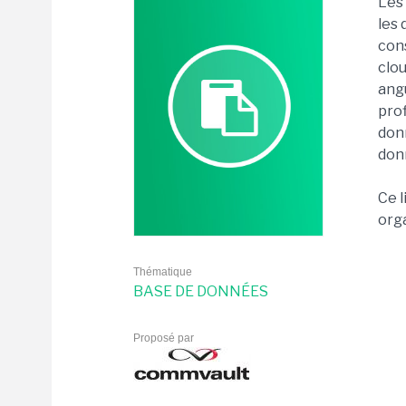
Les 
les 
cons
clou
ang
prof
donn
donn
Ce l
org
Thématique
BASE DE DONNÉES
Proposé par