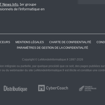
IT News Info
, 1er groupe
sionnels de l'informatique en
CEURS
MENTIONS LÉGALES
CHARTE DE CONFIDENTIALITÉ
COND
PARAMÈTRES DE GESTION DE LA CONFIDENTIALITÉ
Copyright © LeMondeInformatique.fr 1997-2026
on intégrale ou partielle, par quelque procédé que ce soit, des pages publiées sur ce
ur ou du webmaster du site LeMondeInformatique.fr est illicite et constitue une cont