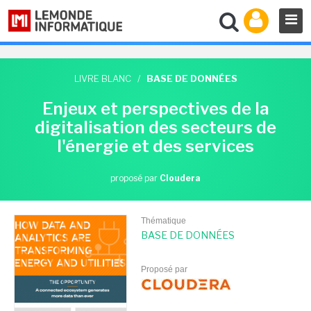
LIVRE BLANC
/
BASE DE DONNÉES
Enjeux et perspectives de la
digitalisation des secteurs de
l'énergie et des services
proposé par
Cloudera
Thématique
BASE DE DONNÉES
Proposé par