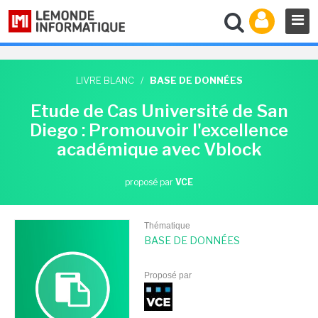
LIVRE BLANC
/
BASE DE DONNÉES
Etude de Cas Université de San
Diego : Promouvoir l'excellence
académique avec Vblock
proposé par
VCE
Thématique
BASE DE DONNÉES
Proposé par