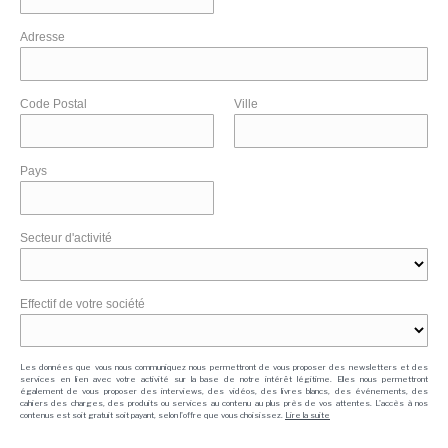
Adresse
Code Postal
Ville
Pays
Secteur d'activité
Effectif de votre société
Les données que vous nous communiquez nous permettront de vous proposer des newsletters et des
services en lien avec votre activité sur la base de notre intérêt légitime. Elles nous permettront
également de vous proposer des interviews, des vidéos, des livres blancs, des événements, des
cahiers des charges, des produits ou services au contenu au plus près de vos attentes. L'accès à nos
contenus est soit gratuit soit payant, selon l'offre que vous choisissez.
Lire la suite