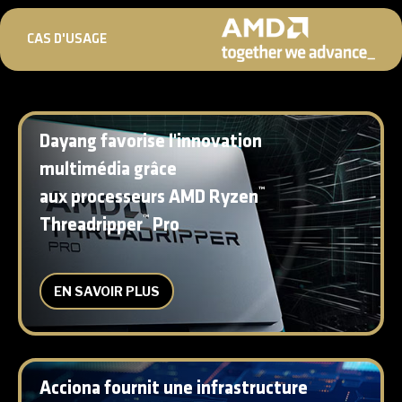
CAS D'USAGE
Dayang favorise l'innovation
multimédia grâce
™
aux processeurs AMD Ryzen
™
Threadripper
Pro
EN SAVOIR PLUS
Acciona fournit une infrastructure