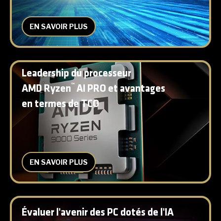
EN SAVOIR PLUS
Leadership du processeur
™
AMD Ryzen
AI PRO et avantages
en termes de TCO
EN SAVOIR PLUS
Évaluer l'avenir des PC dotés de l'IA