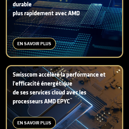
durable
plus rapidement avec AMD
EN SAVOIR PLUS
Swisscom accélère la performance et
l'efficacité énergétique
de ses services cloud avec les
™
processeurs AMD EPYC
EN SAVOIR PLUS