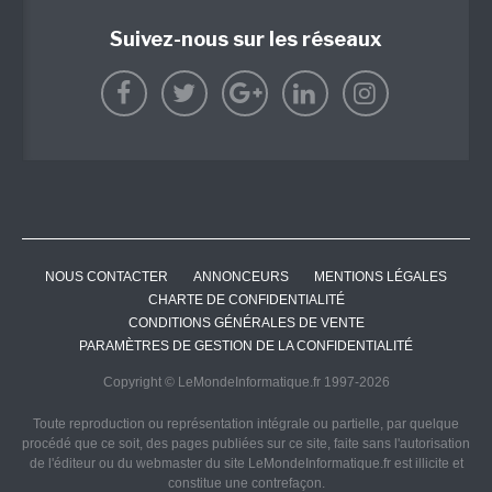
Suivez-nous sur les réseaux
NOUS CONTACTER
ANNONCEURS
MENTIONS LÉGALES
CHARTE DE CONFIDENTIALITÉ
CONDITIONS GÉNÉRALES DE VENTE
PARAMÈTRES DE GESTION DE LA CONFIDENTIALITÉ
Copyright © LeMondeInformatique.fr 1997-2026
Toute reproduction ou représentation intégrale ou partielle, par quelque
procédé que ce soit, des pages publiées sur ce site, faite sans l'autorisation
de l'éditeur ou du webmaster du site LeMondeInformatique.fr est illicite et
constitue une contrefaçon.