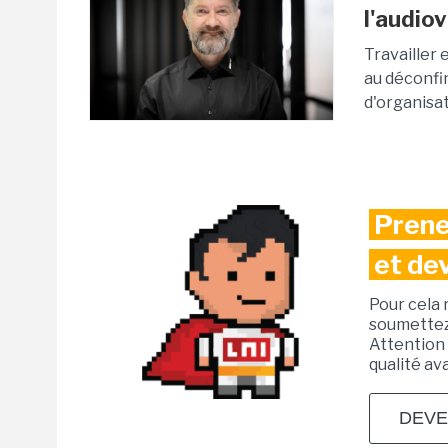
l'audiov
Travailler 
au déconfi
d'organisat
Prene
et de
Pour cela 
soumettez 
Attention 
qualité av
DEVE