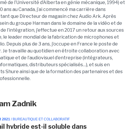
mé de l’Université d’Alberta en génie mécanique, 1994) et
40 ans au Canada, j’ai commencé ma carrière dans
 en tant que Directeur de magasin chez Audio Ark. Après
sein du groupe Harman dans le domaine de la vidéo et de
e l’intégration, j’effectue en 2017 un retour aux sources
e, le leader mondial de la fabrication de microphones et
io. Depuis plus de 3 ans, j’occupe en France le poste de
 Je travaille au quotidien en étroite collaboration avec
atique et de l’audiovisuel d’entreprise (intégrateurs,
formatiques, distributeurs spécialisés…), et suis en
s Shure ainsi que de la formation des partenaires et des
ofessionnelle.
liam Zadnik
R 2021
/ BUREAUTIQUE ET COLLABORATIF
il hybride est-il soluble dans