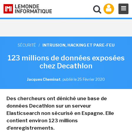
SÉCURITÉ
/
INTRUSION, HACKING ET PARE-FEU
123 millions de données exposées
chez Decathlon
Jacques Cheminat
,
publié le 25 Février 2020
Des chercheurs ont déniché une base de
données Decathlon sur un serveur
Elasticsearch non sécurisé en Espagne. Elle
contient environ 123 millions
d'enregistrements.