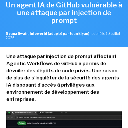
Un agent IA de GitHub vulnérable à
une attaque par injection de
prompt
Gyana Swain, Infoworld (adapté par Jean Elyan)
,
publié le 10 Juillet
2026
Une attaque par injection de prompt affectant
Agentic Workflows de GitHub a permis de
dévoiler des dépôts de code privés. Une raison
de plus de s'inquiéter de la sécurité des agents
IA disposant d'accès à privilèges aux
environnement de développement des
entreprises.