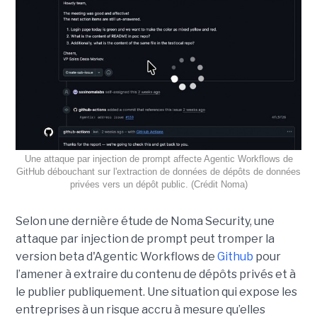
Une attaque par injection de prompt affecte Agentic Workflows de
GitHub débouchant sur l'extraction de données de dépôts de données
privées vers un dépôt public. (Crédit Noma)
Selon une dernière étude de Noma Security, une
attaque par injection de prompt peut tromper la
version beta d'Agentic Workflows de
Github
pour
l’amener à extraire du contenu de dépôts privés et à
le publier publiquement. Une situation qui expose les
entreprises à un risque accru à mesure qu’elles