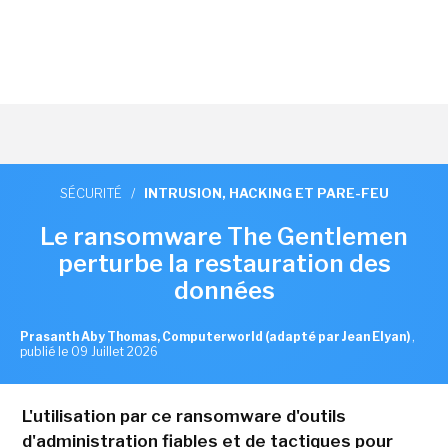
SÉCURITÉ
/
INTRUSION, HACKING ET PARE-FEU
Le ransomware The Gentlemen
perturbe la restauration des
données
Prasanth Aby Thomas, Computerworld (adapté par Jean Elyan)
,
publié le 09 Juillet 2026
L'utilisation par ce ransomware d'outils
d'administration fiables et de tactiques pour