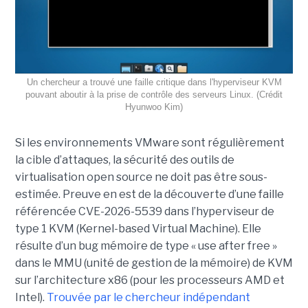
Un chercheur a trouvé une faille critique dans l'hyperviseur KVM
pouvant aboutir à la prise de contrôle des serveurs Linux. (Crédit
Hyunwoo Kim)
Si les environnements VMware sont régulièrement
la cible d’attaques, la sécurité des outils de
virtualisation open source ne doit pas être sous-
estimée. Preuve en est de la découverte d’une faille
référencée CVE-2026-5539 dans l’hyperviseur de
type 1 KVM (Kernel-based Virtual Machine). Elle
résulte d’un bug mémoire de type « use after free »
dans le MMU (unité de gestion de la mémoire) de KVM
sur l’architecture x86 (pour les processeurs AMD et
Intel).
Trouvée par le chercheur indépendant