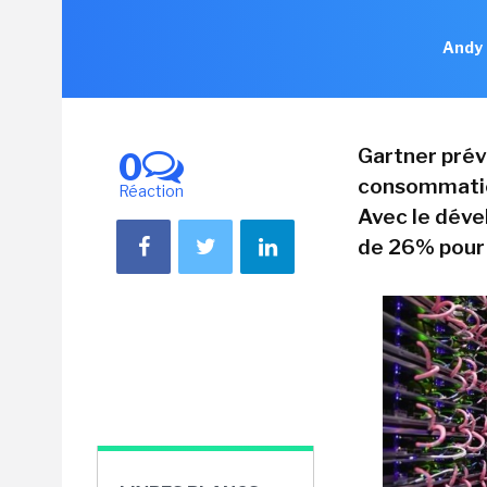
Andy 
Gartner prév
0
consommatio
Réaction
Avec le déve
de 26% pour