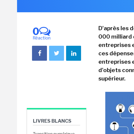
D'après les d
0
000 milliard 
Réaction
entreprises 
ces dépenses
entreprises 
d'objets conn
supérieur.
LIVRES BLANCS
Transition numérique