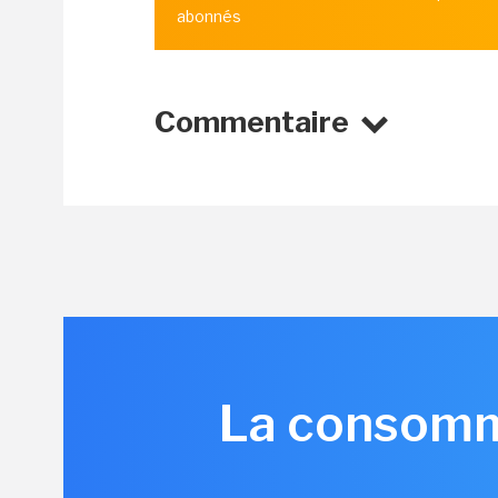
abonnés
Commentaire
La consomma