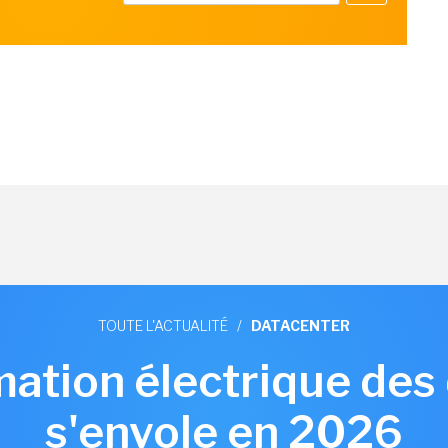
TOUTE L'ACTUALITÉ
/
DATACENTER
tion électrique des
s'envole en 2026