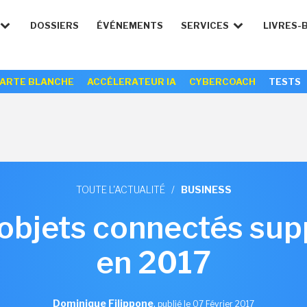
DOSSIERS
ÉVÉNEMENTS
SERVICES
LIVRES-
ARTE BLANCHE
ACCÉLERATEUR IA
CYBERCOACH
TESTS
TOUTE L'ACTUALITÉ
/
BUSINESS
d'objets connectés su
en 2017
Dominique Filippone
,
publié le 07 Février 2017