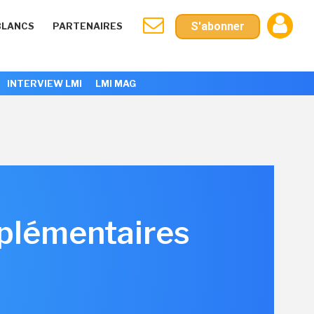
S'abonner
BLANCS
PARTENAIRES
INTERVIEW LMI
LMI MAG
pplémentaires