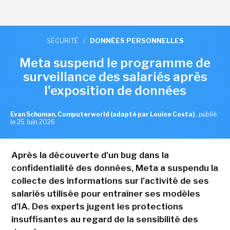
SÉCURITÉ
/
DONNÉES PERSONNELLES
Meta suspend le programme de
surveillance des salariés après
l'exposition de données
Evan Schuman, Computerworld (adapté par Louise Costa)
,
publié
le 25 Juin 2026
Après la découverte d'un bug dans la
confidentialité des données, Meta a suspendu la
collecte des informations sur l'activité de ses
salariés utilisée pour entraîner ses modèles
d'IA. Des experts jugent les protections
insuffisantes au regard de la sensibilité des