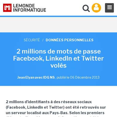
SÉCURITÉ
/
DONNÉES PERSONNELLES
2 millions de mots de passe
Facebook, LinkedIn et Twitter
volés
Jean Elyan avec IDG NS
,
publié le 06 Décembre 2013
2 millions d'identifiants à des réseaux sociaux
(
Facebook, LinkedIn et Twitter)
ont été retrouvés sur
un serveur localisé aux Pays-Bas. Selon les premiers