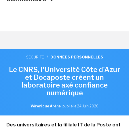
SÉCURITÉ
/
DONNÉES PERSONNELLES
Le CNRS, l'Université Côte d'Azur
et Docaposte créent un
laboratoire axé confiance
numérique
Véronique Arène
,
publié le 24 Juin 2026
Des universitaires et la filiiale IT de la Poste ont