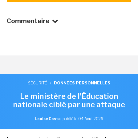
Commentaire
SÉCURITÉ
/
DONNÉES PERSONNELLES
Le ministère de l'Éducation
nationale ciblé par une attaque
Louise Costa
,
publié le 04 Aout 2026