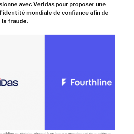
usionne avec Veridas pour proposer une
'identité mondiale de confiance afin de
 la fraude.
ourthline et Veridas répond à un besoin grandissant de systèmes