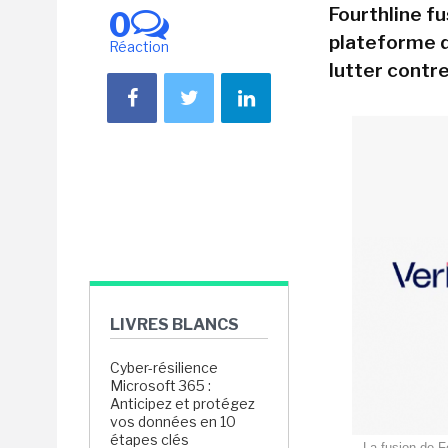
Fourthline f
0
plateforme d
Réaction
lutter contre
LIVRES BLANCS
Cyber-résilience
Microsoft 365 :
Anticipez et protégez
vos données en 10
étapes clés
La fusion de F