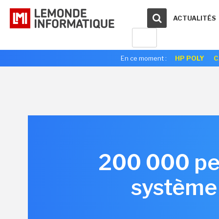
ACTUALITÉS
En ce moment :
HP POLY
C
200 000 per
système 