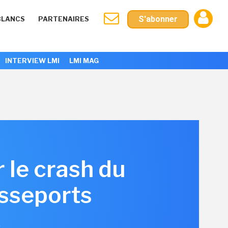
S'abonner
BLANCS
PARTENAIRES
INTERVIEW LMI
LMI MAG
 le crash du
asseports
4