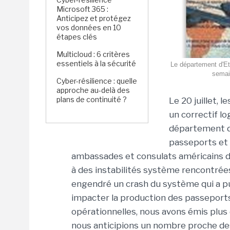
Microsoft 365 :
Anticipez et protégez
vos données en 10
étapes clés
Multicloud : 6 critères
essentiels à la sécurité
Le département d'Et
semain
Cyber-résilience : quelle
approche au-delà des
plans de continuité ?
Le 20 juillet, 
un correctif lo
département d'
passeports et 
ambassades et consulats américains d
à des instabilités système rencontrées 
engendré un crash du système qui a pu 
impacter la production des passeports 
opérationnelles, nous avons émis plus d
nous anticipions un nombre proche d