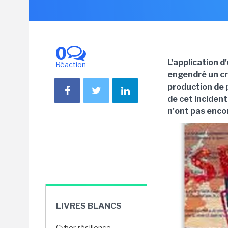
0
L'application d
Réaction
engendré un cr
production de 
de cet incident
n'ont pas encor
LIVRES BLANCS
Cyber-résilience