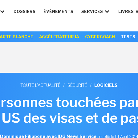
DOSSIERS
ÉVÉNEMENTS
SERVICES
LIVRES-
ARTE BLANCHE
ACCÉLERATEUR IA
CYBERCOACH
TESTS
TOUTE L'ACTUALITÉ
/
SÉCURITÉ
/
LOGICIELS
sonnes touchées par
US des visas et de p
Dominique Filippone avec IDG News Service
,
publié le 01 Aout 201