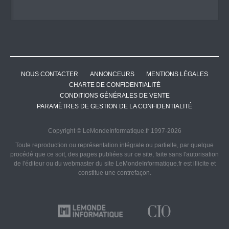
NOUS CONTACTER
ANNONCEURS
MENTIONS LÉGALES
CHARTE DE CONFIDENTIALITÉ
CONDITIONS GÉNÉRALES DE VENTE
PARAMÈTRES DE GESTION DE LA CONFIDENTIALITÉ
Copyright © LeMondeInformatique.fr 1997-2026
Toute reproduction ou représentation intégrale ou partielle, par quelque
procédé que ce soit, des pages publiées sur ce site, faite sans l'autorisation
de l'éditeur ou du webmaster du site LeMondeInformatique.fr est illicite et
constitue une contrefaçon.