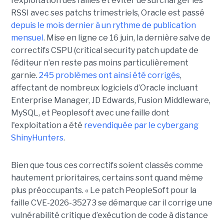
l’exploitation des failles et éviter de surcharger les
RSSI avec ses patchs trimestriels, Oracle est passé
depuis le mois dernier à un rythme de publication
mensuel
. Mise en ligne ce 16 juin, la dernière salve de
correctifs CSPU (critical security patch update de
l’éditeur n’en reste pas moins particulièrement
garnie.
245 problèmes ont ainsi été corrigés
,
affectant de nombreux logiciels d’Oracle incluant
Enterprise Manager, JD Edwards, Fusion Middleware,
MySQL, et Peoplesoft avec une faille dont
l'exploitation a été
revendiquée par le cybergang
ShinyHunters
.
Bien que tous ces correctifs soient classés comme
hautement prioritaires, certains sont quand même
plus préoccupants. « Le patch PeopleSoft pour la
faille CVE-2026-35273 se démarque car il corrige une
vulnérabilité critique d’exécution de code à distance