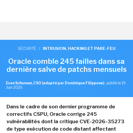
SÉCURITÉ
/
INTRUSION, HACKING ET PARE-FEU
Oracle comble 245 failles dans sa
dernière salve de patchs mensuels
Evan Schuman, CSO (adapté par Dominique Filippone)
,
publié le 19
Juin 2026
Dans le cadre de son dernier programme de
correctifs CSPU, Oracle corrige 245
vulnérabilités dont la critique CVE-2026-35273
de type exécution de code distant affectant