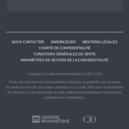
NOUS CONTACTER
ANNONCEURS
MENTIONS LÉGALES
CHARTE DE CONFIDENTIALITÉ
CONDITIONS GÉNÉRALES DE VENTE
PARAMÈTRES DE GESTION DE LA CONFIDENTIALITÉ
Copyright © LeMondeInformatique.fr 1997-2026
Toute reproduction ou représentation intégrale ou partielle, par quelque
procédé que ce soit, des pages publiées sur ce site, faite sans l'autorisation
de l'éditeur ou du webmaster du site LeMondeInformatique.fr est illicite et
constitue une contrefaçon.