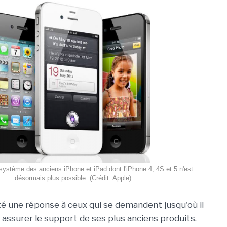
 système des anciens iPhone et iPad dont l'iPhone 4, 4S et 5 n'est
désormais plus possible. (Crédit: Apple)
é une réponse à ceux qui se demandent jusqu'où il
 assurer le support de ses plus anciens produits.