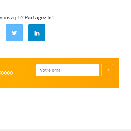
 vous a plu?
Partagez le !
OK
 50000