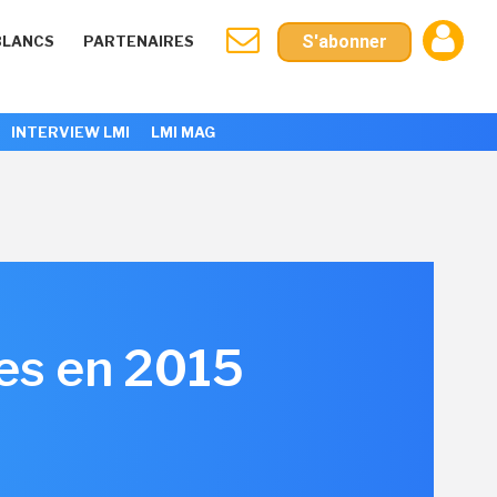
S'abonner
BLANCS
PARTENAIRES
INTERVIEW LMI
LMI MAG
ues en 2015