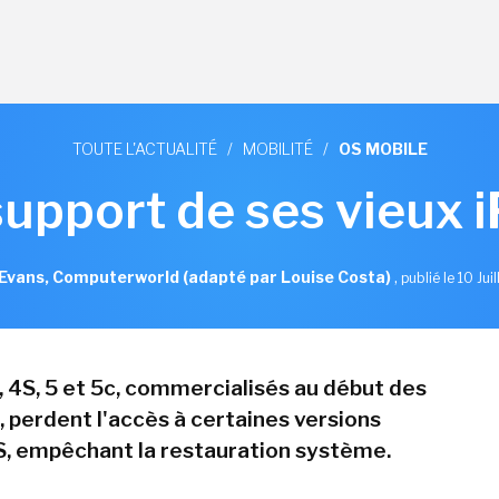
TOUTE L'ACTUALITÉ
/
MOBILITÉ
/
OS MOBILE
support de ses vieux 
Evans, Computerworld (adapté par Louise Costa)
,
publié le 10 Jui
, 4S, 5 et 5c, commercialisés au début des
 perdent l'accès à certaines versions
S, empêchant la restauration système.