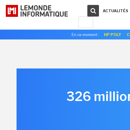
ACTUALITÉS
En ce moment :
HP POLY
C
326 millio