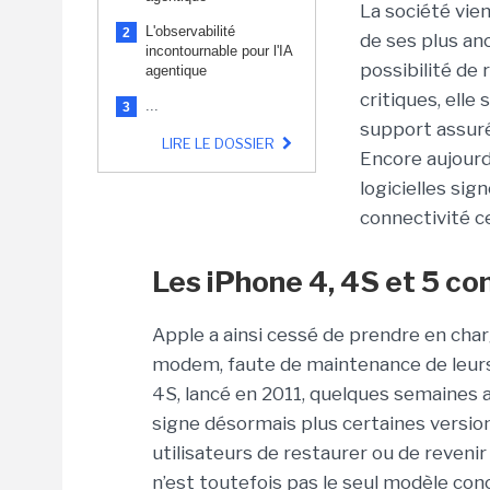
La société vie
L'observabilité
2
de ses plus an
incontournable pour l'IA
possibilité de 
agentique
critiques, elle
...
3
support assuré
LIRE LE DOSSIER
Encore aujourd
logicielles si
connectivité ce
Les iPhone 4, 4S et 5 c
Apple a ainsi cessé de prendre en cha
modem, faute de maintenance de leur
4S, lancé en 2011, quelques semaines a
signe désormais plus certaines version
utilisateurs de restaurer ou de reveni
n’est toutefois pas le seul modèle con