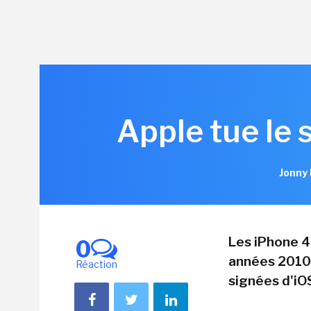
Apple tue le 
Jonny 
Les iPhone 4
0
années 2010,
Réaction
signées d'iO