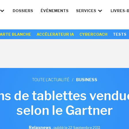
DOSSIERS
ÉVÉNEMENTS
SERVICES
LIVRES-
ARTE BLANCHE
ACCÉLERATEUR IA
CYBERCOACH
TESTS
TOUTE L'ACTUALITÉ
/
BUSINESS
ns de tablettes vend
selon le Gartner
Relaxnews
,
publié le 22 Septembre 2011