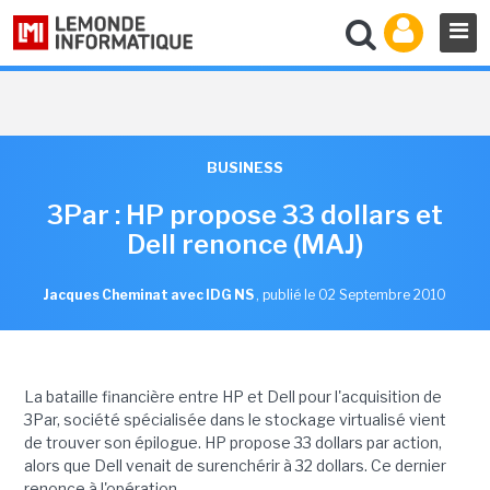
BUSINESS
3Par : HP propose 33 dollars et
Dell renonce (MAJ)
Jacques Cheminat avec IDG NS
,
publié le 02 Septembre 2010
La bataille financière entre HP et Dell pour l'acquisition de
3Par, société spécialisée dans le stockage virtualisé vient
de trouver son épilogue. HP propose 33 dollars par action,
alors que Dell venait de surenchérir à 32 dollars. Ce dernier
renonce à l'opération.