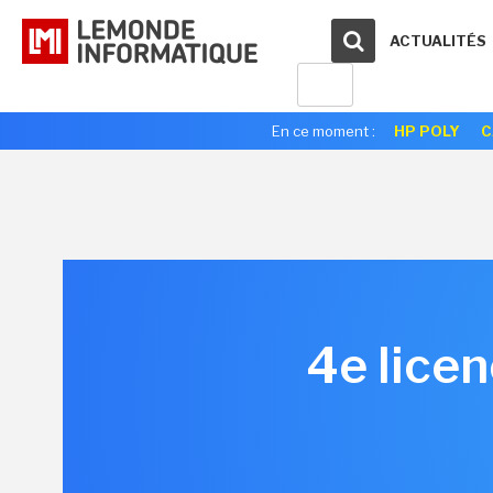
ACTUALITÉS
En ce moment :
HP POLY
C
4e licen