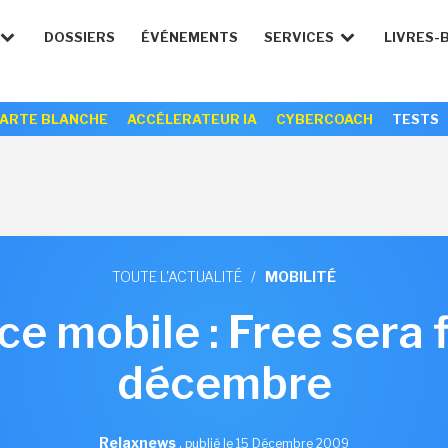
DOSSIERS
ÉVÉNEMENTS
SERVICES
LIVRES-
ARTE BLANCHE
ACCÉLERATEUR IA
CYBERCOACH
TESTS
TOUTE L'ACTUALITÉ
/
MOBILITÉ
ce mobile : Free sera f
décembre
Relaxnews
,
publié le 15 Décembre 2009