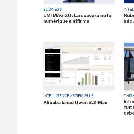
BUSINESS
INTEL
LMI MAG 30 : La souveraineté
Rubr
numérique s'affirme
sécu
INTELLIGENCE ARTIFICIELLE
PHIS
Inte
Alibaba lance Qwen 3.8-Max
fuit
cyb