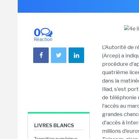
0
Réaction
L'Autorité de 
(Arcep) a indiq
procédure d'ap
quatrième lice
dans la matinée
Iliad, s'est p
de téléphonie m
l'accès au mar
grandes chance
d'accès à Inte
LIVRES BLANCS
millions d'eur
Transition numérique