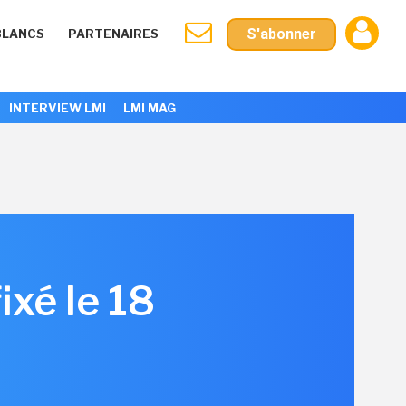
S'abonner
BLANCS
PARTENAIRES
INTERVIEW LMI
LMI MAG
ixé le 18