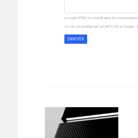
Le code HTML est interdit dans les commentaire
Ce site est protégé par reCAPTCHA et Google -