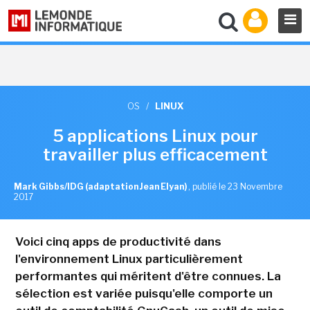
OS
/
LINUX
5 applications Linux pour
travailler plus efficacement
Mark Gibbs/IDG (adaptation Jean Elyan)
,
publié le 23 Novembre
2017
Voici cinq apps de productivité dans
l'environnement Linux particulièrement
performantes qui méritent d'être connues. La
sélection est variée puisqu'elle comporte un