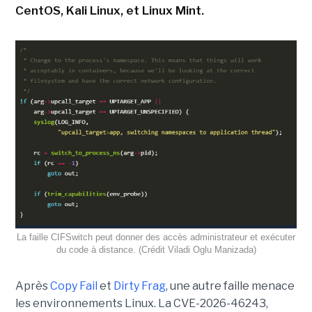
CentOS, Kali Linux, et Linux Mint.
La faille CIFSwitch peut donner des accès administrateur et exécuter
du code à distance. (Crédit Viladi Oglu Manizada)
Après
Copy Fail
et
Dirty Frag
, une autre faille menace
les environnements Linux. La CVE-2026-46243,