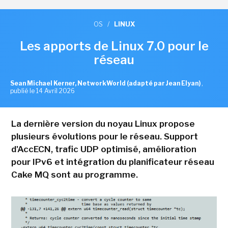
OS
/
LINUX
Les apports de Linux 7.0 pour le
réseau
Sean Michael Kerner, NetworkWorld (adapté par Jean Elyan)
,
publié le 14 Avril 2026
La dernière version du noyau Linux propose
plusieurs évolutions pour le réseau. Support
d'AccECN, trafic UDP optimisé, amélioration
pour IPv6 et intégration du planificateur réseau
Cake MQ sont au programme.