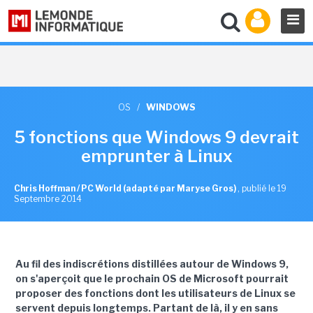
OS
/
WINDOWS
5 fonctions que Windows 9 devrait
emprunter à Linux
Chris Hoffman / PC World (adapté par Maryse Gros)
,
publié le 19
Septembre 2014
Au fil des indiscrétions distillées autour de Windows 9,
on s'aperçoit que le prochain OS de Microsoft pourrait
proposer des fonctions dont les utilisateurs de Linux se
servent depuis longtemps. Partant de là, il y en sans