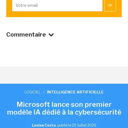
OK
Commentaire
LOGICIEL
/
INTELLIGENCE ARTIFICIELLE
Microsoft lance son premier
modèle IA dédié à la cybersécurité
Louise Costa
,
publié le 29 Juillet 2026