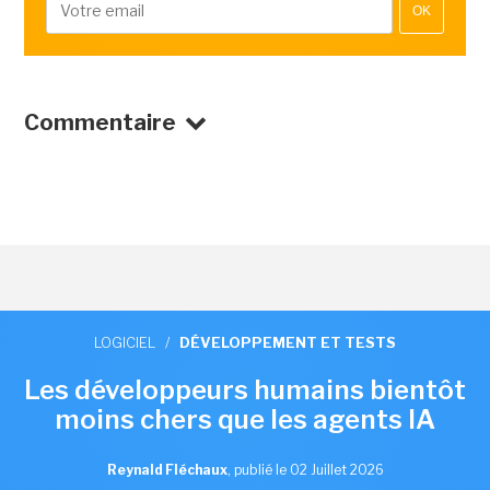
OK
Commentaire
LOGICIEL
/
DÉVELOPPEMENT ET TESTS
Les développeurs humains bientôt
moins chers que les agents IA
Reynald Fléchaux
,
publié le 02 Juillet 2026