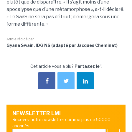
plutôt que de disparaître. « Il s’agit moins d’une
apocalypse que d’une métamorphose », a-t-il déclaré.
« Le SaaS ne sera pas détruit ; il émergera sous une
forme différente. »
Article rédigé par
Gyana Swain, IDG NS (adapté par Jacques Cheminat)
Cet article vous a plu?
Partagez le !
NEWSLETTER LMI
Recevez notre newsletter comme plus de 50000
abonnés