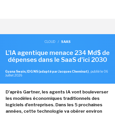
CLOUD
/
SAAS
L'IA agentique menace 234 Md$ de
dépenses dans le SaaS d'ici 2030
Gyana Swain, IDG NS (adapté par Jacques Cheminat)
,
publié le 06
Juillet 2026
D'après Gartner, les agents IA vont bouleverser
les modèles économiques traditionnels des
logiciels d'entreprises. Dans les 5 prochaines
années, cette technologie va obérer environ