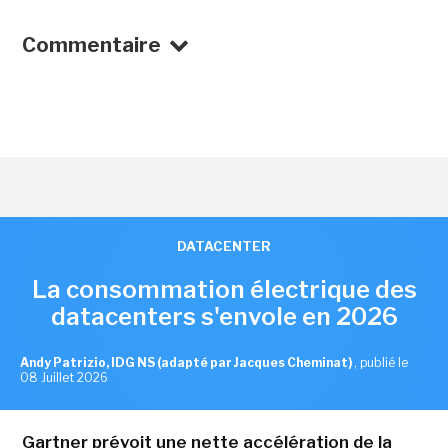
Commentaire
DATACENTER
La consommation électrique des
datacenters s'envole en 2026
Andy Patrizio, IDG NS (adapté par Jacques Cheminat)
,
publié le
08 Juillet 2026
Gartner prévoit une nette accélération de la