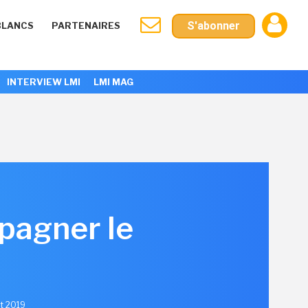
S'abonner
BLANCS
PARTENAIRES
INTERVIEW LMI
LMI MAG
pagner le
et 2019