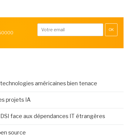
OK
 50000
 technologies américaines bien tenace
s projets IA
s DSI face aux dépendances IT étrangères
pen source