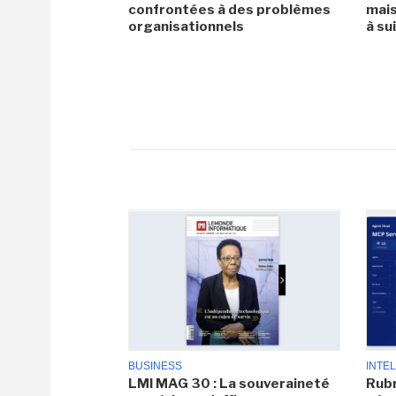
confrontées à des problèmes
mais
organisationnels
à su
BUSINESS
INTEL
LMI MAG 30 : La souveraineté
Rubr