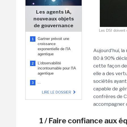
Les agents IA,
nouveaux objets
de gouvernance
Les DSI doivent ê
Gartner prévoit une
1
croissance
exponentielle de l'IA
Aujourd'hui, la
agentique
80 à 90% déclar
L'observabilité
2
cette façon de 
incontournable pour l'IA
elle a des ver
agentique
sociétés ayant
...
3
capable de gér
LIRE LE DOSSIER
confrères de C
accompagner c
1 / Faire confiance aux é