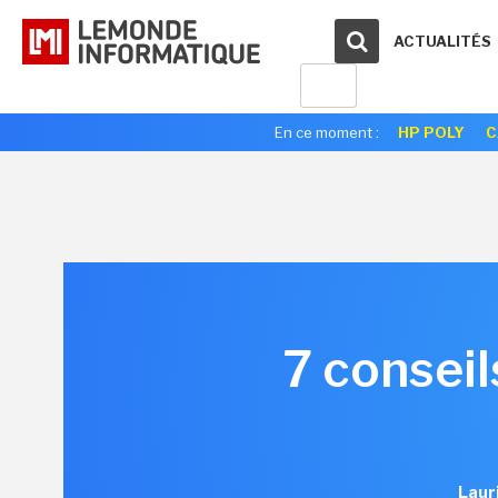
ACTUALITÉS
En ce moment :
HP POLY
C
7 consei
Laur