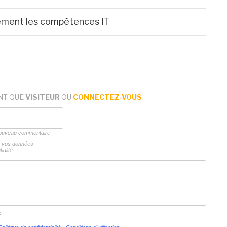
dement les compétences IT
NT QUE
VISITEUR
OU
CONNECTEZ-VOUS
 nouveau commentaire
ns vos données
ialité.
s