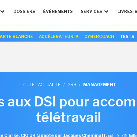
DOSSIERS
ÉVÉNEMENTS
SERVICES
LIVRES-
ARTE BLANCHE
ACCÉLERATEUR IA
CYBERCOACH
TESTS
TOUTE L'ACTUALITÉ
/
GRH
/
MANAGEMENT
ls aux DSI pour accom
télétravail
ie Clarke, CIO UK (adapté par Jacques Cheminat)
,
publié le 19 Juill