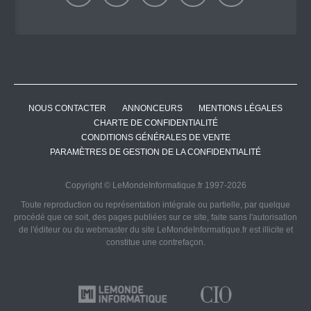
NOUS CONTACTER
ANNONCEURS
MENTIONS LÉGALES
CHARTE DE CONFIDENTIALITÉ
CONDITIONS GÉNÉRALES DE VENTE
PARAMÈTRES DE GESTION DE LA CONFIDENTIALITÉ
Copyright © LeMondeInformatique.fr 1997-2026
Toute reproduction ou représentation intégrale ou partielle, par quelque
procédé que ce soit, des pages publiées sur ce site, faite sans l'autorisation
de l'éditeur ou du webmaster du site LeMondeInformatique.fr est illicite et
constitue une contrefaçon.