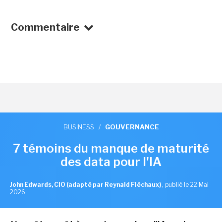
Commentaire
BUSINESS
/
GOUVERNANCE
7 témoins du manque de maturité
des data pour l'IA
John Edwards, CIO (adapté par Reynald Fléchaux)
,
publié le 22 Mai
2026