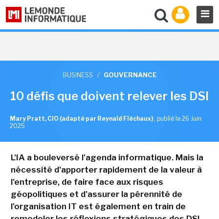
BUSINESS
/
GOUVERNANCE
10 défis que doivent relever les DSI
Mary Pratt, CIO (adapté par Reynald Fléchaux)
,
publié le 26 Juin
2025
L'IA a bouleversé l'agenda informatique. Mais la
nécessité d'apporter rapidement de la valeur à
l'entreprise, de faire face aux risques
géopolitiques et d'assurer la pérennité de
l'organisation IT est également en train de
remodeler les réflexions stratégiques des DSI.