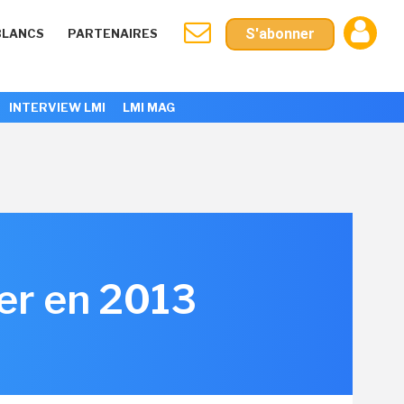
S'abonner
BLANCS
PARTENAIRES
INTERVIEW LMI
LMI MAG
ier en 2013