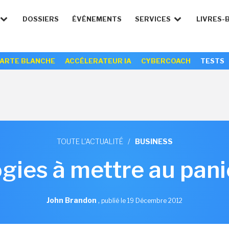
DOSSIERS
ÉVÉNEMENTS
SERVICES
LIVRES-
ARTE BLANCHE
ACCÉLERATEUR IA
CYBERCOACH
TESTS
TOUTE L'ACTUALITÉ
/
BUSINESS
gies à mettre au pan
John Brandon
,
publié le 19 Décembre 2012