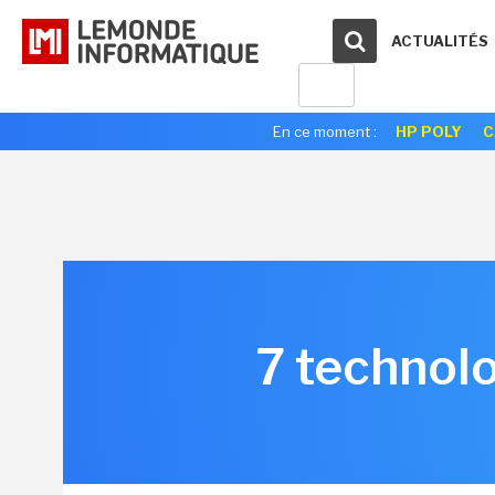
ACTUALITÉS
En ce moment :
HP POLY
C
7 technolo