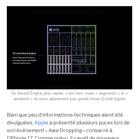
Un Neural Engine plus rapide, c'est bien, mais « augmenté » et «
amélioré » ne nous apprennent pas grand-chose.(Crédit Apple)
Bien que peu d'informations techniques aient été
divulguées,
Apple
a présenté plusieurs puces lors de
son
événement « Awe Dropping » consacré à
l'iPhone 17.
Comme prévu, il y avait de nouveaux