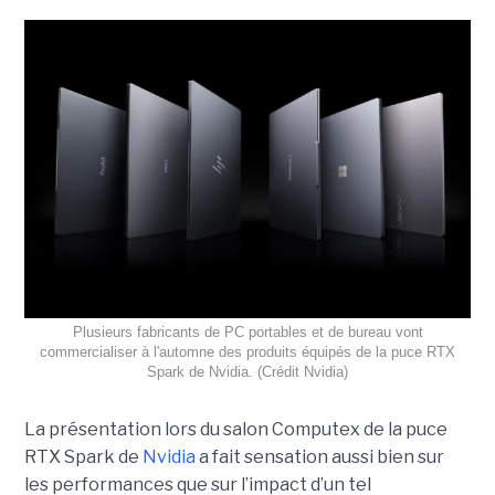
Plusieurs fabricants de PC portables et de bureau vont
commercialiser à l'automne des produits équipés de la puce RTX
Spark de Nvidia. (Crédit Nvidia)
La présentation lors du salon Computex de la puce
RTX Spark de
Nvidia
a fait sensation aussi bien sur
les performances que sur l’impact d’un tel