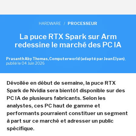
HARDWARE
/
PROCESSEUR
La puce RTX Spark sur Arm
redessine le marché des PC IA
Prasanth Aby Thomas, Computerworld (adapté par Jean Elyan)
,
publié le 04 Juin 2026
Dévoilée en début de semaine, la puce RTX
Spark de Nvidia sera bientôt disponible sur des
PC IA de plusieurs fabricants. Selon les
analystes, ces PC haut de gamme et
performants pourraient constituer un segment
à part sur ce marché et adresser un public
spécifique.