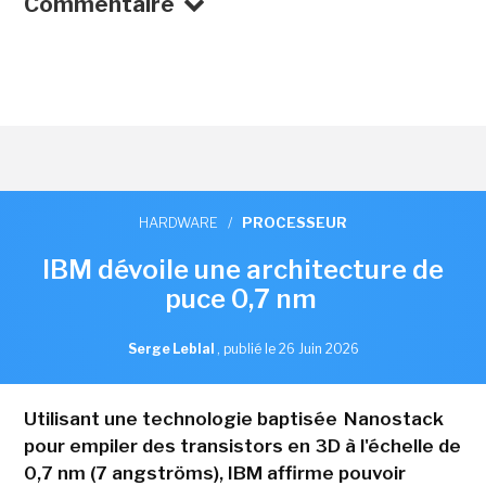
Commentaire
HARDWARE
/
PROCESSEUR
IBM dévoile une architecture de
puce 0,7 nm
Serge Leblal
,
publié le 26 Juin 2026
Utilisant une technologie baptisée Nanostack
pour empiler des transistors en 3D à l'échelle de
0,7 nm (7 angströms), IBM affirme pouvoir