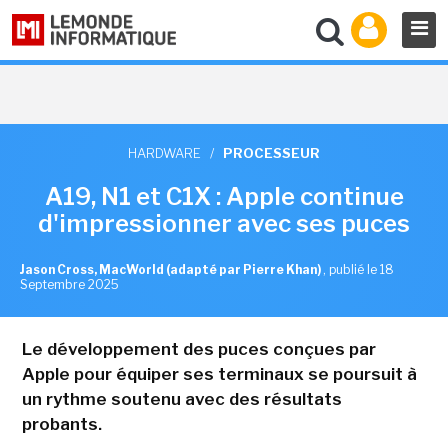
HARDWARE
/
PROCESSEUR
A19, N1 et C1X : Apple continue
d'impressionner avec ses puces
Jason Cross, MacWorld (adapté par Pierre Khan)
,
publié le 18
Septembre 2025
Le développement des puces conçues par
Apple pour équiper ses terminaux se poursuit à
un rythme soutenu avec des résultats
probants.