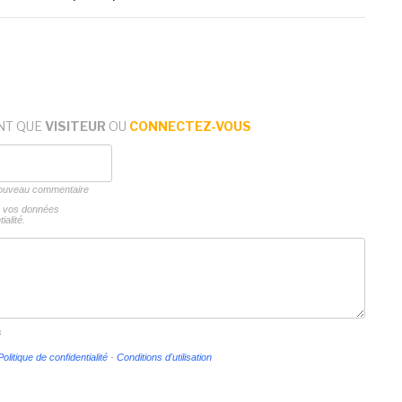
NT QUE
VISITEUR
OU
CONNECTEZ-VOUS
 nouveau commentaire
ns vos données
ialité.
s
Politique de confidentialité
-
Conditions d'utilisation