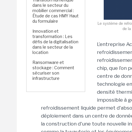
dans le secteur du
mobilier commercial :
Étude de cas HMY Haut
du formulaire
Le système de refro
de la
Innovation et
transformation : Les
défis de la digitalisation
L’entreprise A
dans le secteur de la
refroidissemen
location
refroidissement
Ransomware et
stockage : Comment
chip, que l’on
sécuriser son
centre de donn
infrastructure
technologie en
densité thermi
impossible à gé
refroidissement liquide permet d'absor
déploiement dans un centre de données
la construction d'une toute nouvelle i
comme la tuyauterie et les équipemen