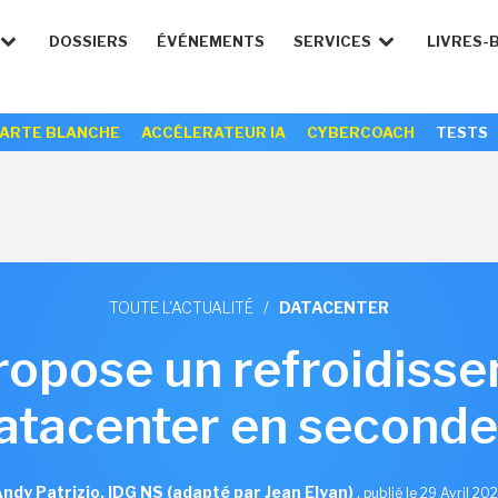
DOSSIERS
ÉVÉNEMENTS
SERVICES
LIVRES-
ARTE BLANCHE
ACCÉLERATEUR IA
CYBERCOACH
TESTS
TOUTE L'ACTUALITÉ
/
DATACENTER
ropose un refroidisse
atacenter en second
ndy Patrizio, IDG NS (adapté par Jean Elyan)
,
publié le 29 Avril 20