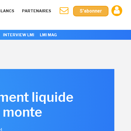
S'abonner
BLANCS
PARTENAIRES
INTERVIEW LMI
LMI MAG
ment liquide
e monte
24