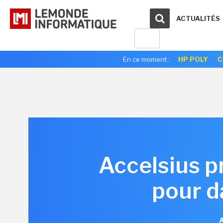
ACTUALITÉS
En ce moment :
HP POLY
C
Accelsius p
pour d
A