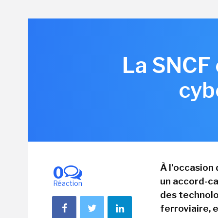
La SNCF e
cyb
À l'occasion
0
un accord-ca
Réaction
des technolo
ferroviaire, 