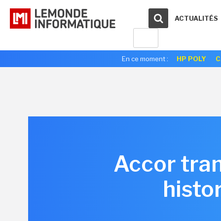
ACTUALITÉS
En ce moment :
HP POLY
C
Accor tra
histo