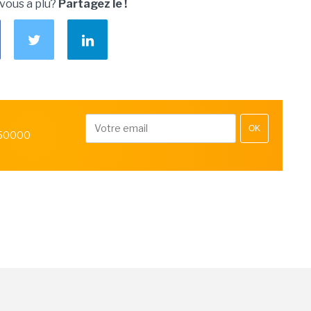
 vous a plu?
Partagez le !
OK
 50000