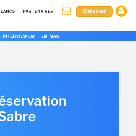
S'abonner
BLANCS
PARTENAIRES
INTERVIEW LMI
LMI MAG
éservation
 Sabre