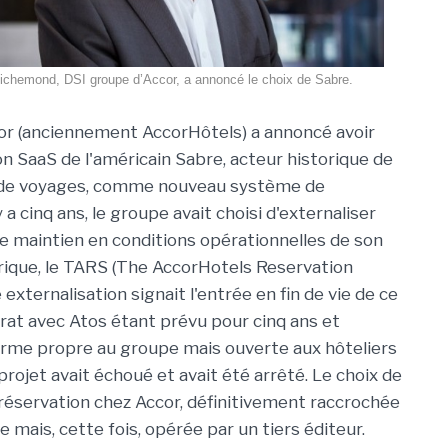
Richemond, DSI groupe d’Accor, a annoncé le choix de Sabre.
or (anciennement AccorHôtels) a annoncé avoir
ion SaaS de l'américain Sabre, acteur historique de
n de voyages, comme nouveau système de
y a cinq ans, le groupe avait choisi d'externaliser
le maintien en conditions opérationnelles de son
ique, le TARS (The AccorHotels Reservation
externalisation signait l'entrée en fin de vie de ce
trat avec Atos étant prévu pour cinq ans et
orme propre au groupe mais ouverte aux hôteliers
projet avait échoué et avait été arrêté. Le choix de
 réservation chez Accor, définitivement raccrochée
mais, cette fois, opérée par un tiers éditeur.