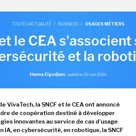
TOUTE L'ACTUALITÉ
/
BUSINESS
/
USAGES MÉTIERS
t le CEA s'associent su
ersécurité et la robot
Hanna Elgodjam
,
publié le 30 Juin 2026
 de VivaTech, la SNCF et le CEA ont annoncé
dre de coopération destiné à développer
gies innovantes au service de cas d'usage
en IA, en cybersécurité, en robotique, la SNCF