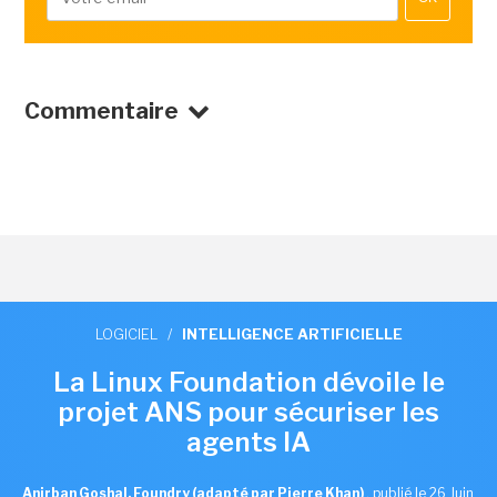
Commentaire
LOGICIEL
/
INTELLIGENCE ARTIFICIELLE
La Linux Foundation dévoile le
projet ANS pour sécuriser les
agents IA
Anirban Goshal, Foundry (adapté par Pierre Khan)
,
publié le 26 Juin