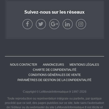
Suivez-nous sur les réseaux
NOUS CONTACTER
ANNONCEURS
MENTIONS LÉGALES
CHARTE DE CONFIDENTIALITÉ
CONDITIONS GÉNÉRALES DE VENTE
PARAMÈTRES DE GESTION DE LA CONFIDENTIALITÉ
Copyright © LeMondeInformatique.fr 1997-2026
Toute reproduction ou représentation intégrale ou partielle, par quelque
procédé que ce soit, des pages publiées sur ce site, faite sans l'autorisation
de l'éditeur ou du webmaster du site LeMondeInformatique.fr est illicite et