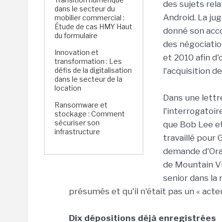
des sujets rela
dans le secteur du
Android. La ju
mobilier commercial :
Étude de cas HMY Haut
donné son acco
du formulaire
des négociati
Innovation et
et 2010 afin d'
transformation : Les
défis de la digitalisation
l'acquisition d
dans le secteur de la
location
Dans une lettr
Ransomware et
l'interrogatoi
stockage : Comment
sécuriser son
que Bob Lee et
infrastructure
travaillé pour 
demande d'Orac
de Mountain Vi
senior dans la
présumés et qu'il n'était pas un « acte
Dix dépositions déjà enregistrées