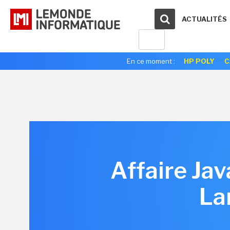
ACTUALITÉS
En ce moment :
HP POLY
C
Affaire Jav
La