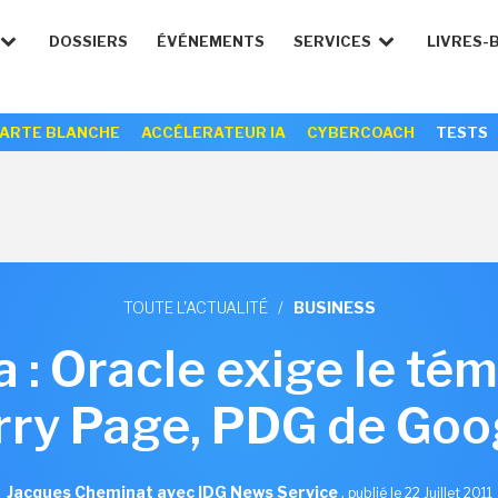
DOSSIERS
ÉVÉNEMENTS
SERVICES
LIVRES-
ARTE BLANCHE
ACCÉLERATEUR IA
CYBERCOACH
TESTS
TOUTE L'ACTUALITÉ
/
BUSINESS
a : Oracle exige le t
rry Page, PDG de Goo
Jacques Cheminat avec IDG News Service
,
publié le 22 Juillet 2011