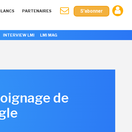
S'abonner
BLANCS
PARTENAIRES
INTERVIEW LMI
LMI MAG
émoignage de
gle