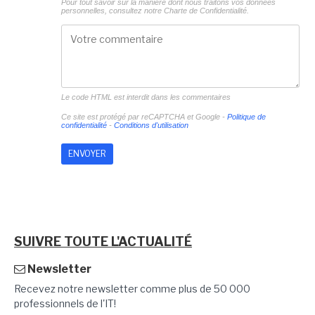
Pour tout savoir sur la manière dont nous traitons vos données
personnelles, consultez notre
Charte de Confidentialité.
Le code HTML est interdit dans les commentaires
Ce site est protégé par reCAPTCHA et Google -
Politique de
confidentialité
-
Conditions d'utilisation
SUIVRE TOUTE L'ACTUALITÉ
Newsletter
Recevez notre newsletter comme plus de 50 000
professionnels de l'IT!