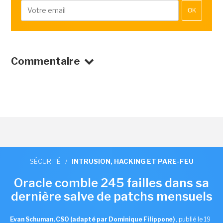
OK
Commentaire
SÉCURITÉ
/
INTRUSION, HACKING ET PARE-FEU
Oracle comble 245 failles dans sa
dernière salve de patchs mensuels
Evan Schuman, CSO (adapté par Dominique Filippone)
,
publié le 19