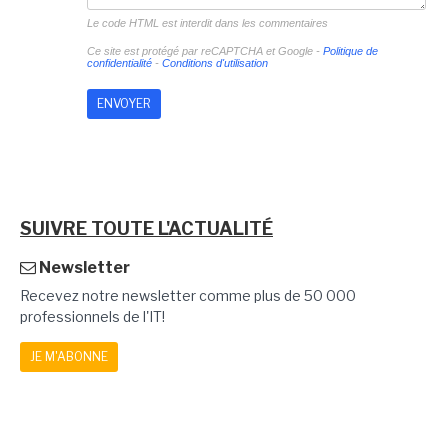
Le code HTML est interdit dans les commentaires
Ce site est protégé par reCAPTCHA et Google -
Politique de
confidentialité
-
Conditions d'utilisation
SUIVRE TOUTE L'ACTUALITÉ
Newsletter
Recevez notre newsletter comme plus de 50 000
professionnels de l'IT!
JE M'ABONNE