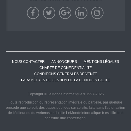
NOUS CONTACTER
ANNONCEURS
MENTIONS LÉGALES
CHARTE DE CONFIDENTIALITÉ
CONDITIONS GÉNÉRALES DE VENTE
PARAMÈTRES DE GESTION DE LA CONFIDENTIALITÉ
Copyright © LeMondeInformatique.fr 1997-2026
Toute reproduction ou représentation intégrale ou partielle, par quelque
procédé que ce soit, des pages publiées sur ce site, faite sans l'autorisation
de l'éditeur ou du webmaster du site LeMondeInformatique.fr est illicite et
constitue une contrefaçon.