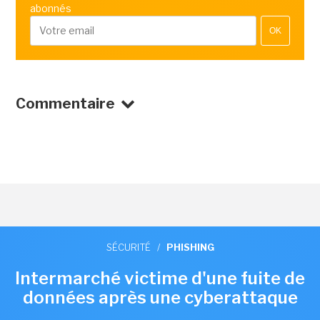
abonnés
OK
Commentaire
SÉCURITÉ
/
PHISHING
Intermarché victime d'une fuite de
données après une cyberattaque