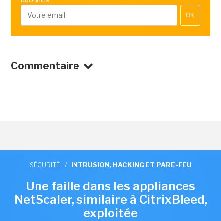
OK
Commentaire
SÉCURITÉ
/
INTRUSION, HACKING ET PARE-FEU
Une faille dans les appliances
NetScaler, similaire à CitrixBleed,
exploitée