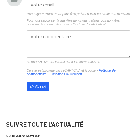
Renseignez votre email pour être prévenu d'un nouveau commentaire
Pour tout savoir sur la manière dont nous traitons vos données
personnelles, consultez notre
Charte de Confidentialité.
Le code HTML est interdit dans les commentaires
Ce site est protégé par reCAPTCHA et Google -
Politique de
confidentialité
-
Conditions d'utilisation
SUIVRE TOUTE L'ACTUALITÉ
Newsletter