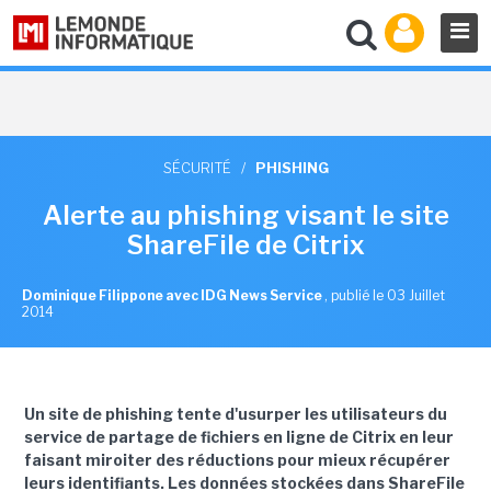
SÉCURITÉ
/
PHISHING
Alerte au phishing visant le site
ShareFile de Citrix
Dominique Filippone avec IDG News Service
,
publié le 03 Juillet
2014
Un site de phishing tente d'usurper les utilisateurs du
service de partage de fichiers en ligne de Citrix en leur
faisant miroiter des réductions pour mieux récupérer
leurs identifiants.
Les données stockées dans ShareFile