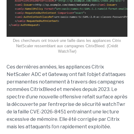
Des chercheurs ont trouvé une faille dans les appliances Citrix
NetScaler ressemblant aux campagnes CitrixBleed. (Crédit
WatchTwr)
Ces dernières années, les appliances Citrix
NetScaler ADC et Gateway ont fait l’objet d’attaques
permanentes notamment à travers des campagnes
nommées CitrixBleed et menées depuis 2023. Le
spectre d’une nouvelle offensive refait surface après
la découverte par l’entreprise de sécurité watchTwr
de la faille CVE-2026-8451 entraînant une lecture
excessive de mémoire. Elle été corrigée par Citrix
mais les attaquants l’on rapidement exploitée.