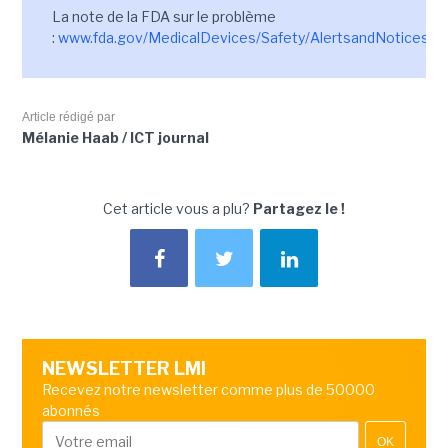
La note de la FDA sur le problème
:
www.fda.gov/MedicalDevices/Safety/AlertsandNotices/
Article rédigé par
Mélanie Haab / ICT journal
Cet article vous a plu?
Partagez le !
NEWSLETTER LMI
Recevez notre newsletter comme plus de 50000
abonnés
OK