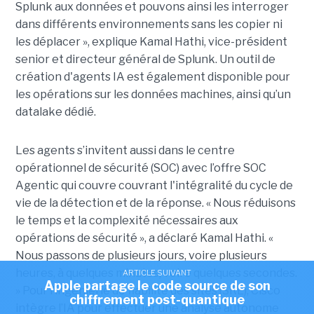
Splunk aux données et pouvons ainsi les interroger
dans différents environnements sans les copier ni
les déplacer », explique Kamal Hathi, vice-président
senior et directeur général de Splunk. Un outil de
création d'agents IA est également disponible pour
les opérations sur les données machines, ainsi qu’un
datalake dédié.
Les agents s’invitent aussi dans le centre
opérationnel de sécurité (SOC) avec l’offre SOC
Agentic qui couvre couvrant l'intégralité du cycle de
vie de la détection et de la réponse. « Nous réduisons
le temps et la complexité nécessaires aux
opérations de sécurité », a déclaré Kamal Hathi. «
Nous passons de plusieurs jours, voire plusieurs
heures, à quelques minutes, voire quelques secondes.
ARTICLE SUIVANT
Apple partage le code source de son
» Pour l’ingénierie de fiabilité des sites (SRE), Cisco
chiffrement post-quantique
intègre l’IA pour effectuer une analyse autonome