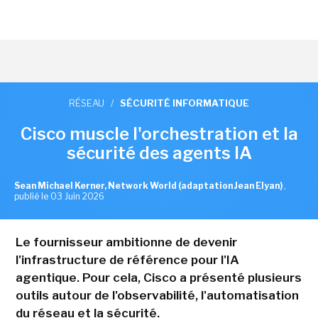
RÉSEAU
/
SÉCURITÉ INFORMATIQUE
Cisco muscle l'orchestration et la
sécurité des agents IA
Sean Michael Kerner, Network World (adaptation Jean Elyan)
,
publié le 03 Juin 2026
Le fournisseur ambitionne de devenir
l'infrastructure de référence pour l'IA
agentique. Pour cela, Cisco a présenté plusieurs
outils autour de l'observabilité, l'automatisation
du réseau et la sécurité.