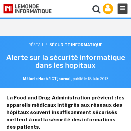
RÉSEAU
/
SÉCURITÉ INFORMATIQUE
Alerte sur la sécurité informatique
dans les hopitaux
Mélanie Haab / ICT journal
,
publié le 18 Juin 2013
La Food and Drug Administration prévient : les
appareils médicaux intégrés aux réseaux des
hôpitaux souvent insuffisamment sécurisés
mettent à mal la sécurité des informations
des patients.