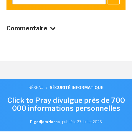
Commentaire
RÉSEAU
/
SÉCURITÉ INFORMATIQUE
Click to Pray divulgue près de 700
000 informations personnelles
Elgodjam Hanna
,
publié le 27 Juillet 2026