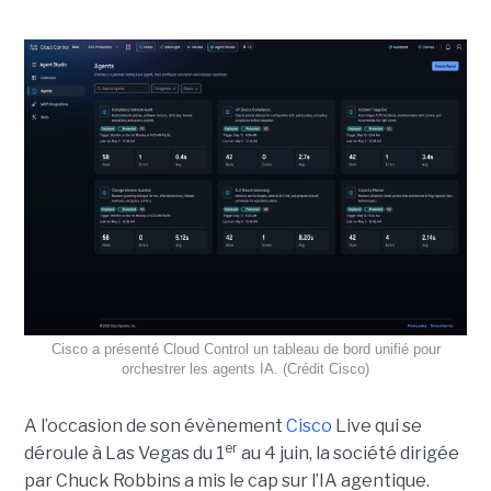
Cisco a présenté Cloud Control un tableau de bord unifié pour
orchestrer les agents IA. (Crédit Cisco)
A l’occasion de son évènement
Cisco
Live qui se
er
déroule à Las Vegas du 1
au 4 juin, la société dirigée
par Chuck Robbins a mis le cap sur l’IA agentique.