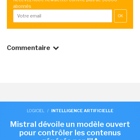
abonnés
OK
Commentaire
LOGICIEL
/
INTELLIGENCE ARTIFICIELLE
Mistral dévoile un modèle ouvert
pour contrôler les contenus