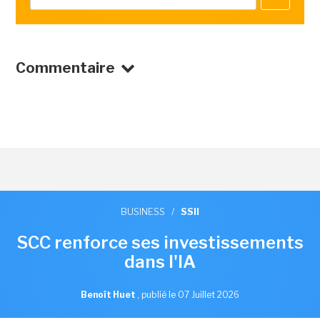
Commentaire
BUSINESS
/
SSII
SCC renforce ses investissements
dans l'IA
Benoît Huet
,
publié le 07 Juillet 2026