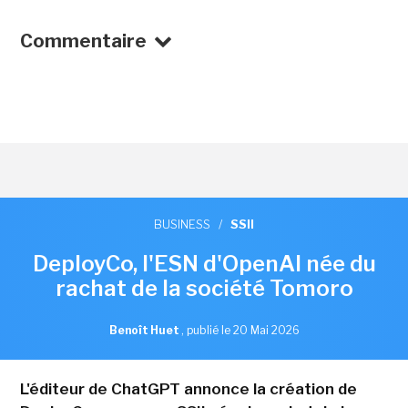
Commentaire
BUSINESS
/
SSII
DeployCo, l'ESN d'OpenAI née du
rachat de la société Tomoro
Benoît Huet
,
publié le 20 Mai 2026
L'éditeur de ChatGPT annonce la création de