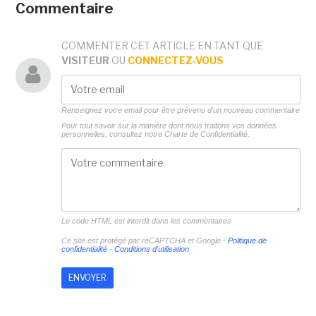
Commentaire
COMMENTER CET ARTICLE EN TANT QUE
VISITEUR
OU
CONNECTEZ-VOUS
Renseignez votre email pour être prévenu d'un nouveau commentaire
Pour tout savoir sur la manière dont nous traitons vos données
personnelles, consultez notre
Charte de Confidentialité.
Le code HTML est interdit dans les commentaires
Ce site est protégé par reCAPTCHA et Google -
Politique de
confidentialité
-
Conditions d'utilisation