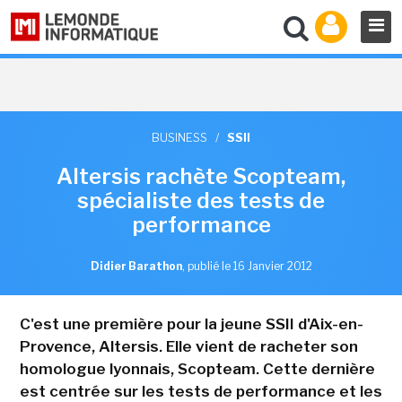
BUSINESS
/
SSII
Altersis rachète Scopteam,
spécialiste des tests de
performance
Didier Barathon
,
publié le 16 Janvier 2012
C'est une première pour la jeune SSII d'Aix-en-
Provence, Altersis. Elle vient de racheter son
homologue lyonnais, Scopteam. Cette dernière
est centrée sur les tests de performance et les