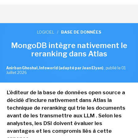
LOGICIEL
/
BASE DE DONNÉES
MongoDB intègre nativement le
reranking dans Atlas
Anirban Ghoshal, Infoworld (adapté par Jean Elyan)
,
publié le 01
Juillet 2026
L'éditeur de la base de données open source a
décidé d'inclure nativement dans Atlas la
technique de reranking qui trie les documents
avant de les transmettre aux LLM . Selon les
analystes, les DSI doivent évaluer les
avantages et les compromis liés à cette