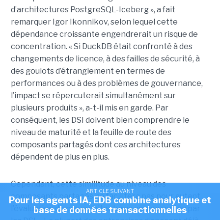
d’architectures PostgreSQL-Iceberg », a fait
remarquer Igor Ikonnikov, selon lequel cette
dépendance croissante engendrerait un risque de
concentration. « Si DuckDB était confronté à des
changements de licence, à des failles de sécurité, à
des goulots d’étranglement en termes de
performances ou à des problèmes de gouvernance,
l’impact se répercuterait simultanément sur
plusieurs produits », a-t-il mis en garde. Par
conséquent, les DSI doivent bien comprendre le
niveau de maturité et la feuille de route des
composants partagés dont ces architectures
dépendent de plus en plus.
Cependant, cette similitude au niveau des
ARTICLE SUIVANT
composants partagés ne facilitera pas pour autant
Pour les agents IA, EDB combine analytique et
l’évaluation de ces architectures concurrentes par
base de données transactionnelles