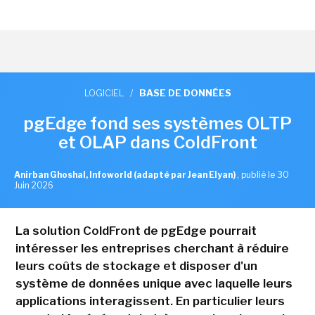
LOGICIEL
/
BASE DE DONNÉES
pgEdge fond ses systèmes OLTP
et OLAP dans ColdFront
Anirban Ghoshal, Infoworld (adapté par Jean Elyan)
,
publié le 30
Juin 2026
La solution ColdFront de pgEdge pourrait
intéresser les entreprises cherchant à réduire
leurs coûts de stockage et disposer d'un
système de données unique avec laquelle leurs
applications interagissent. En particulier leurs