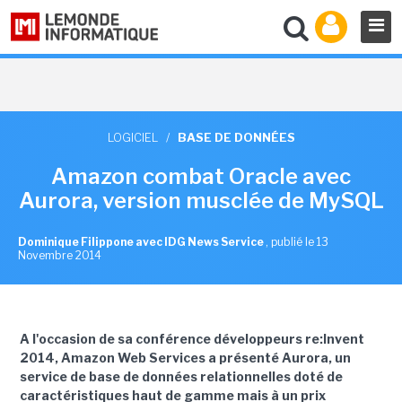
LOGICIEL
/
BASE DE DONNÉES
Amazon combat Oracle avec
Aurora, version musclée de MySQL
Dominique Filippone avec IDG News Service
,
publié le 13
Novembre 2014
A l'occasion de sa conférence développeurs re:Invent
2014, Amazon Web Services a présenté Aurora, un
service de base de données relationnelles doté de
caractéristiques haut de gamme mais à un prix