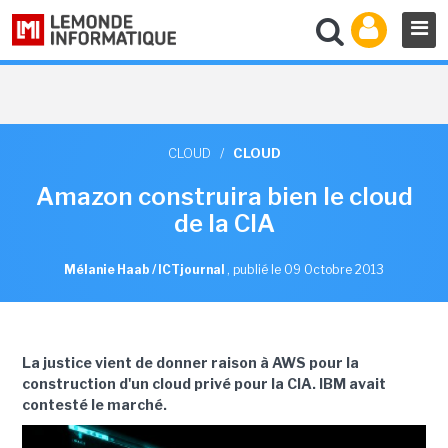
CLOUD
/
CLOUD
Amazon construira bien le cloud
de la CIA
Mélanie Haab / ICTjournal
,
publié le 09 Octobre 2013
La justice vient de donner raison à AWS pour la
construction d'un cloud privé pour la CIA. IBM avait
contesté le marché.