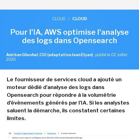
CLOUD
/
CLOUD
Pour l'IA, AWS optimise l'analyse
des logs dans Opensearch
Anirban Ghoshal, CIO (adaptation Jean Elyan)
,
publié le 02 Juillet
2026
Le fournisseur de services cloud a ajouté un
moteur dédié d'analyse des logs dans
Opensearch pour répondre à la volumétrie
d'évènements générés par l'IA. Si les analystes
saluent la démarche, ils constatent certaines
limites.