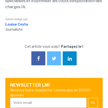
spécialisés et d’optimiser les coûts d’exploitation des
charges IA.
Article rédigé par
Louise Costa
Journaliste
Cet article vous a plu?
Partagez le !
NEWSLETTER LMI
Recevez notre newsletter comme plus de 50000
abonnés
OK