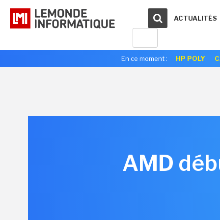
ACTUALITÉS
En ce moment :
HP POLY
C
AMD début