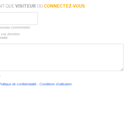
NT QUE
VISITEUR
OU
CONNECTEZ-VOUS
 nouveau commentaire
ns vos données
ialité.
s
Politique de confidentialité
-
Conditions d'utilisation