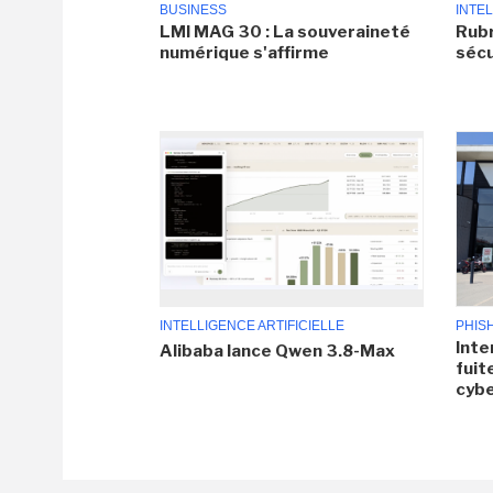
BUSINESS
INTEL
LMI MAG 30 : La souveraineté
Rubr
numérique s'affirme
sécu
INTELLIGENCE ARTIFICIELLE
PHIS
Inte
Alibaba lance Qwen 3.8-Max
fuit
cyb