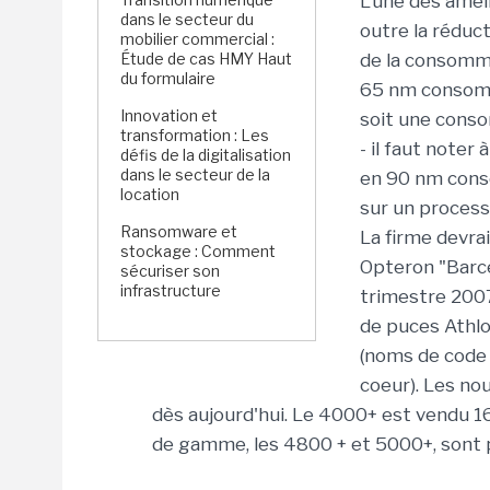
L'une des amél
dans le secteur du
outre la réduct
mobilier commercial :
Étude de cas HMY Haut
de la consomm
du formulaire
65 nm consomm
Innovation et
soit une conso
transformation : Les
- il faut note
défis de la digitalisation
dans le secteur de la
en 90 nm cons
location
sur un process
Ransomware et
La firme devra
stockage : Comment
Opteron "Barce
sécuriser son
infrastructure
trimestre 2007
de puces Athlo
(noms de code 
coeur). Les no
dès aujourd'hui. Le 4000+ est vendu 16
de gamme, les 4800 + et 5000+, sont p