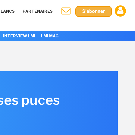
S'abonner
BLANCS
PARTENAIRES
INTERVIEW LMI
LMI MAG
 ses puces