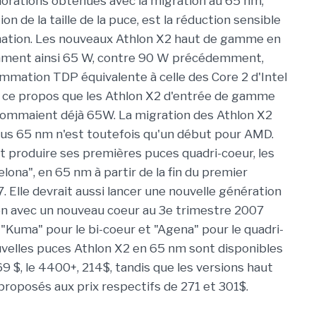
iorations obtenues avec la migration au 65 nm,
ion de la taille de la puce, est la réduction sensible
ation. Les nouveaux Athlon X2 haut de gamme en
ent ainsi 65 W, contre 90 W précédemment,
mmation TDP équivalente à celle des Core 2 d'Intel
r à ce propos que les Athlon X2 d'entrée de gamme
ommaient déjà 65W. La migration des Athlon X2
us 65 nm n'est toutefois qu'un début pour AMD.
it produire ses premières puces quadri-coeur, les
lona", en 65 nm à partir de la fin du premier
. Elle devrait aussi lancer une nouvelle génération
n avec un nouveau coeur au 3e trimestre 2007
"Kuma" pour le bi-coeur et "Agena" pour le quadri-
uvelles puces Athlon X2 en 65 nm sont disponibles
9 $, le 4400+, 214$, tandis que les versions haut
roposés aux prix respectifs de 271 et 301$.