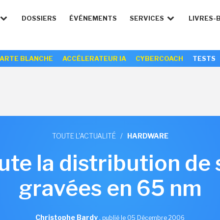
DOSSIERS
ÉVÉNEMENTS
SERVICES
LIVRES-
ARTE BLANCHE
ACCÉLERATEUR IA
CYBERCOACH
TESTS
TOUTE L'ACTUALITÉ
/
HARDWARE
e la distribution de
gravées en 65 nm
Christophe Bardy
,
publié le 05 Décembre 2006