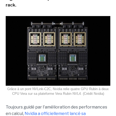
rack.
Grâce à un pont NVLink-C2C, Nvidia relie quatre GPU Rubin à deux
CPU Vera sur sa plateforme Vera Rubin NVL4. (Crédit Nvidia)
Toujours guidé par l'amélioration des performances
en calcul,
Nvidia a officiellement lancé sa