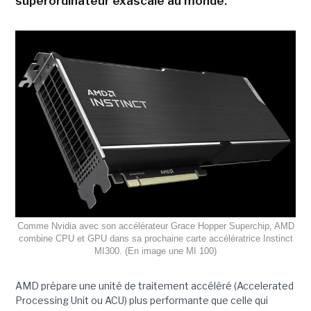
superordinateur exascale au monde.
Comme Nvidia avec son accélérateur Grace Hopper Superchip, AMD
combine CPU et GPU dans sa prochaine carte accélératrice Instinct
MI300. (En image une MI 100)
AMD prépare une unité de traitement accéléré (Accelerated
Processing Unit ou ACU) plus performante que celle qui