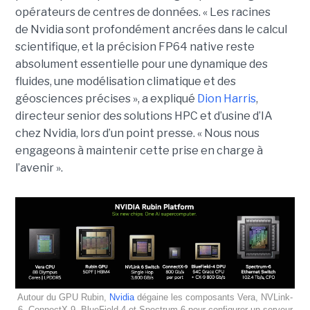
opérateurs de centres de données.
« Les racines
de Nvidia sont profondément ancrées dans le calcul
scientifique, et la précision FP64 native reste
absolument essentielle pour une dynamique des
fluides, une modélisation climatique et des
géosciences précises », a expliqué
Dion Harris
,
directeur senior des solutions HPC et d’usine d’IA
chez Nvidia, lors d’un point presse. « Nous nous
engageons à maintenir cette prise en charge à
l’avenir ».
Autour du GPU Rubin,
Nvidia
dégaine les composants Vera, NVLink-
6, ConnectX-9, BlueField-4 et Spectrum-6 pour configurer un serveur