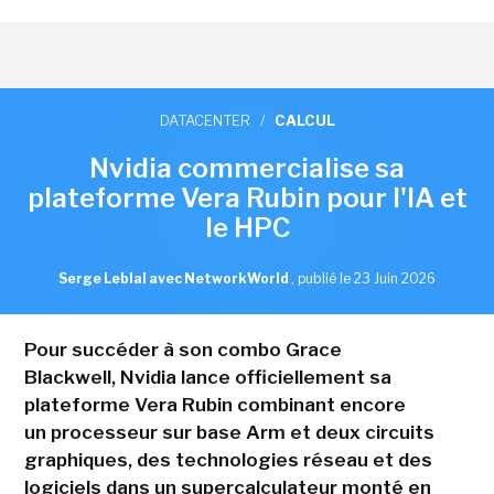
DATACENTER
/
CALCUL
Nvidia commercialise sa
plateforme Vera Rubin pour l'IA et
le HPC
Serge Leblal avec NetworkWorld
,
publié le 23 Juin 2026
Pour succéder à son combo Grace
Blackwell, Nvidia lance officiellement sa
plateforme Vera Rubin combinant encore
un processeur sur base Arm et deux circuits
graphiques, des technologies réseau et des
logiciels dans un supercalculateur monté en