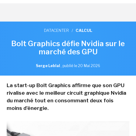
DATACENTER
/
CALCUL
Bolt Graphics défie Nvidia sur le
marché des GPU
Serge Leblal
,
publié le 20 Mai 2026
La start-up Bolt Graphics affirme que son GPU
rivalise avec le meilleur circuit graphique Nvidia
du marché tout en consommant deux fois
moins d'énergie.