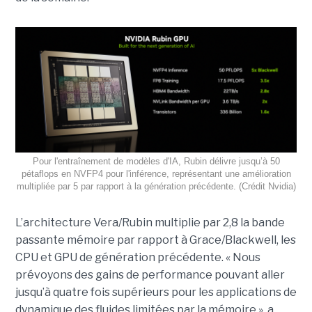
Pour l'entraînement de modèles d'IA, Rubin délivre jusqu’à 50
pétaflops en NVFP4 pour l'inférence, représentant une amélioration
multipliée par 5 par rapport à la génération précédente. (Crédit Nvidia)
L’architecture Vera/Rubin multiplie par 2,8 la bande
passante mémoire par rapport à Grace/Blackwell, les
CPU et GPU de génération précédente. « Nous
prévoyons des gains de performance pouvant aller
jusqu’à quatre fois supérieurs pour les applications de
dynamique des fluides limitées par la mémoire », a