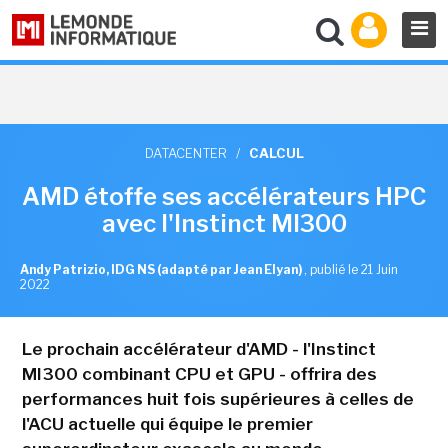
DATACENTER
/
CALCUL
AMD étoffe ses accélérateurs HPC
avec l'Instinct MI300
Andy Patrizio, IDG NS (adapté par Jean Elyan)
,
publié le 21 Juin
2022
Le prochain accélérateur d'AMD - l'Instinct
MI300 combinant CPU et GPU - offrira des
performances huit fois supérieures à celles de
l'ACU actuelle qui équipe le premier