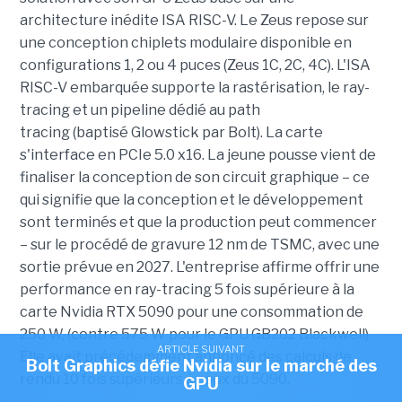
architecture inédite ISA RISC-V. Le Zeus repose sur
une conception chiplets modulaire disponible en
configurations 1, 2 ou 4 puces (Zeus 1C, 2C, 4C). L'ISA
RISC-V embarquée supporte la rastérisation, le ray-
tracing et un pipeline dédié au path
tracing (baptisé Glowstick par Bolt). La carte
s'interface en PCIe 5.0 x16. La jeune pousse vient de
finaliser la conception de son circuit graphique – ce
qui signifie que la conception et le développement
sont terminés et que la production peut commencer
– sur le procédé de gravure 12 nm de TSMC, avec une
sortie prévue en 2027. L'entreprise affirme offrir une
performance en ray-tracing 5 fois supérieure à la
carte Nvidia RTX 5090 pour une consommation de
250 W, (contre 575 W pour le GPU GB202 Blackwell).
ARTICLE SUIVANT
Elle avait précédemment annoncé des calculs de
Bolt Graphics défie Nvidia sur le marché des
rendu 10 fois supérieurs à ceux du 5090.
GPU