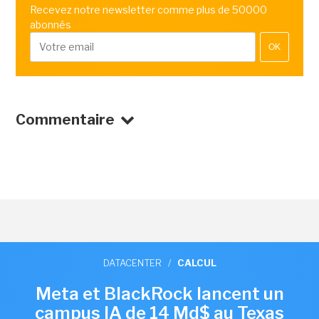
Recevez notre newsletter comme plus de 50000
abonnés
OK
Commentaire
DATACENTER
/
CALCUL
Meta et BlackRock lancent un
campus IA de 14 Md$ au Texas