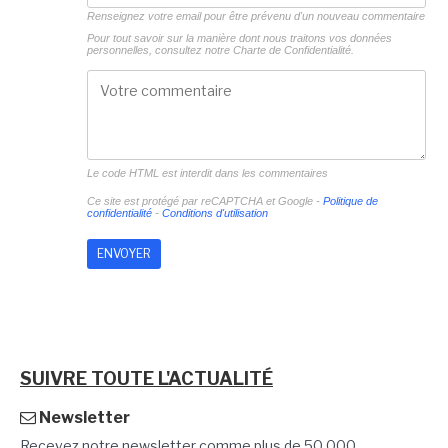
Renseignez votre email pour être prévenu d'un nouveau commentaire
Pour tout savoir sur la manière dont nous traitons vos données
personnelles, consultez notre
Charte de Confidentialité.
Le code HTML est interdit dans les commentaires
Ce site est protégé par reCAPTCHA et Google -
Politique de
confidentialité
-
Conditions d'utilisation
SUIVRE TOUTE L'ACTUALITÉ
Newsletter
Recevez notre newsletter comme plus de 50 000