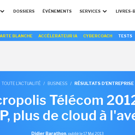
DOSSIERS
ÉVÉNEMENTS
SERVICES
LIVRES-
ARTE BLANCHE
ACCÉLERATEUR IA
CYBERCOACH
TESTS
TOUTE L'ACTUALITÉ
/
BUSINESS
/
RÉSULTATS D'ENTREPRISE
ropolis Télécom 2012
P, plus de cloud à l'av
Didier Barathon
,
publié le 17 Mai 2013