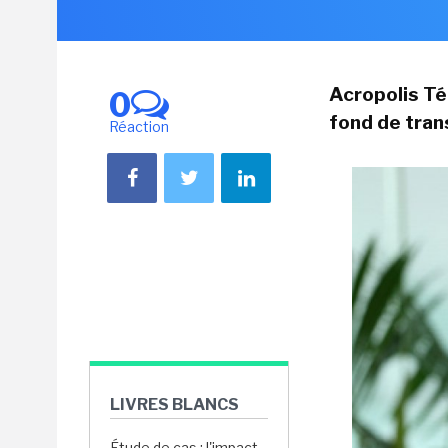
Acropolis Té
0
fond de tra
Réaction
LIVRES BLANCS
Étude de cas : l'impact