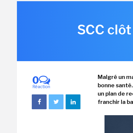
SCC clôt
Malgré un ma
0
bonne santé.
Réaction
un plan de re
franchir la b