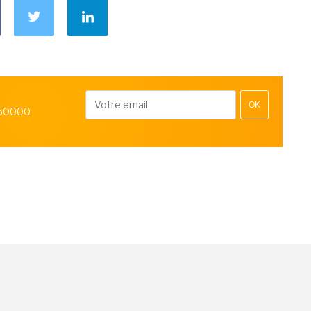
OK
 50000