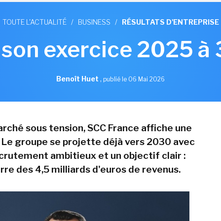
TOUTE L'ACTUALITÉ
/
BUSINESS
/
RÉSULTATS D'ENTREPRISE
 son exercice 2025 à
Benoît Huet
,
publié le 06 Mai 2026
rché sous tension, SCC France affiche une
 Le groupe se projette déjà vers 2030 avec
crutement ambitieux et un objectif clair :
arre des 4,5 milliards d'euros de revenus.