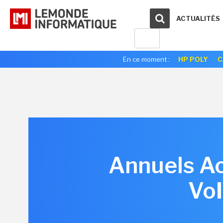
ACTUALITÉS
En ce moment :
HP POLY
C
Annuels Ac
VoI