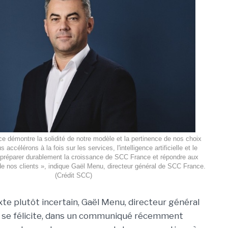
e démontre la solidité de notre modèle et la pertinence de nos choix
 accélérons à la fois sur les services, l'intelligence artificielle et le
 préparer durablement la croissance de SCC France et répondre aux
de nos clients », indique Gaël Menu, directeur général de SCC France.
(Crédit SCC)
te plutôt incertain, Gaël Menu, directeur général
, se félicite, dans un communiqué récemment