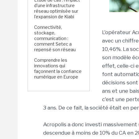
d'une infrastructure
réseau optimisée sur
l'expansion de Kiabi
Connectivité,
L'opérateur Ac
stockage,
communication :
avec un chiffre
comment Setec a
10,46%. La soc
repensé son réseau
son modèle éco
Comprendre les
effet, celle-ci
innovations qui
façonnent la confiance
font automati
numérique en Europe
décisions sont
ans et une bai
c'est une perte
3 ans. De ce fait, la société était en pe
Acropolis a donc investi massivement s
descendue à moins de 10% du CA en 20