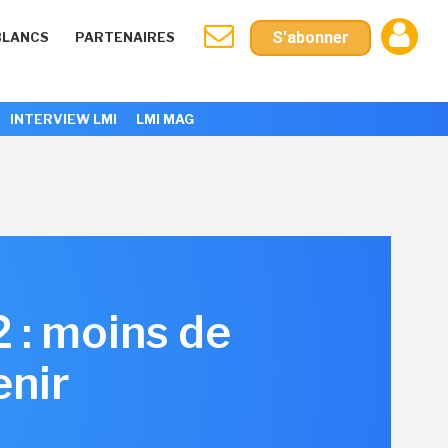
S'abonner
BLANCS
PARTENAIRES
INTERVIEW LMI
LMI MAG
 : moins de
enir