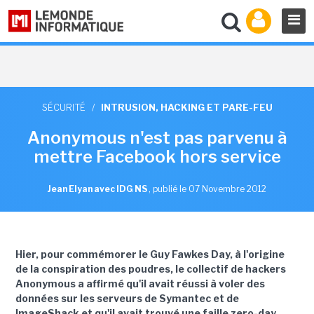
SÉCURITÉ
/
INTRUSION, HACKING ET PARE-FEU
Anonymous n'est pas parvenu à
mettre Facebook hors service
Jean Elyan avec IDG NS
,
publié le 07 Novembre 2012
Hier, pour commémorer le Guy Fawkes Day, à l'origine
de la conspiration des poudres, le collectif de hackers
Anonymous a affirmé qu'il avait réussi à voler des
données sur les serveurs de Symantec et de
ImageShack et qu'il avait trouvé une faille zero-day