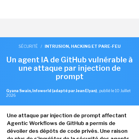
SÉCURITÉ
/
INTRUSION, HACKING ET PARE-FEU
Un agent IA de GitHub vulnérable à
une attaque par injection de
prompt
Gyana Swain, Infoworld (adapté par Jean Elyan)
,
publié le 10 Juillet
2026
Une attaque par injection de prompt affectant
Agentic Workflows de GitHub a permis de
dévoiler des dépôts de code privés. Une raison
de plus de s'inquiéter de la sécurité des agents