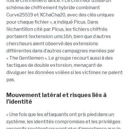
fois le chiffrement lancé. « Le chiffreur utilise un
schéma de chiffrement hybride combinant
Curve25519 et XChaCha20, avec des clés uniques
pour chaque fichier », a indiqué Picus. Dans
l’échantillon cité par Picus, les fichiers chiffrés
portaient l’extension .umc16h, bien que d’autres
chercheurs aient observé des extensions
différentes dans d’autres campagnes menées par
« The Gentlemen ». Le groupe recourt aussi à des
tactiques de double extorsion, menaçant de
divulguer les données volées si les victimes ne paient
pas.
Mouvement latéral et risques liés à
l’identité
« Une fois que les attaquants ont pris pied dans un
système, les identités compromises et les privilèges
excessifs revêtent souvent plus d’importance que le