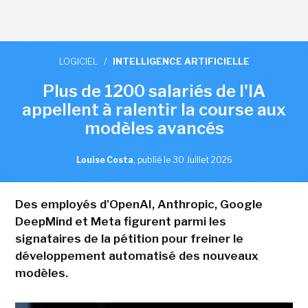
LOGICIEL
/
INTELLIGENCE ARTIFICIELLE
Plus de 1200 salariés de l'IA
appellent à ralentir la course aux
modèles avancés
Louise Costa
,
publié le 30 Juillet 2026
Des employés d'OpenAI, Anthropic, Google
DeepMind et Meta figurent parmi les
signataires de la pétition pour freiner le
développement automatisé des nouveaux
modèles.